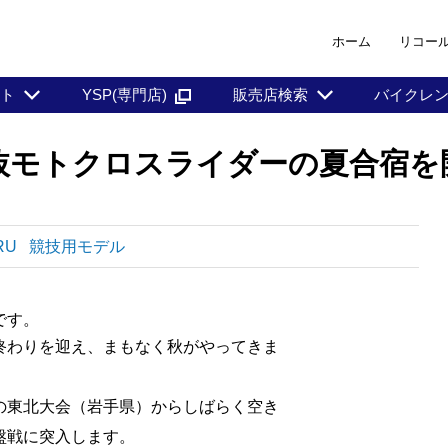
ホーム
リコー
ント
YSP(専門店)
販売店検索
バイクレ
抜モトクロスライダーの夏合宿を
RU
競技用モデル
です。
終わりを迎え、まもなく秋がやってきま
の東北大会（岩手県）からしばらく空き
盤戦に突入します。