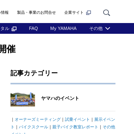
ル情報
製品・事業のお問合せ
企業サイト
ンタル
FAQ
My YAMAHA
その他
開催
記事カテゴリー
ヤマハのイベント
｜
オーナーズミーティング
｜
試乗イベント
｜
展示イベン
ト
｜
バイクスクール
｜
親子バイク教室レポート
｜
その他