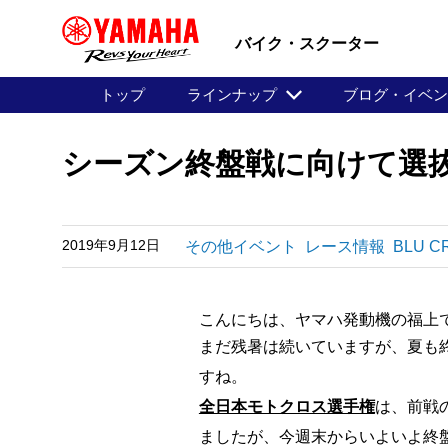
バイク・スクーター
トップ
ラインナップ
ブログ・イベ
シーズン終盤戦に向けて選
2019年9月12日
その他イベント
レース情報
BLU C
こんにちは、ヤマハ発動機の福上
まだ残暑は続いていますが、夏も
すね。
全日本モトクロス選手権
は、前戦
ましたが、今週末からいよいよ終