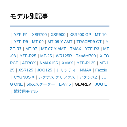
モデル別記事
｜
YZF-R1
｜
XSR700
｜
XSR900
｜
XSR900 GP
｜
MT-10
｜
YZF-R9
｜
MT-09
｜
MT-09 Y-AMT
｜
TRACER9 GT
｜
Y
ZF-R7
｜
MT-07
｜
MT-07 Y-AMT
｜
TMAX
｜
YZF-R3
｜
MT
-03
｜
YZF-R25
｜
MT-25
｜
WR125R
｜
Ténéré700
｜
X FO
RCE
｜
AEROX
｜
NMAX155
｜
XMAX
｜
YZF-R125
｜
MT-1
25
｜
XSR125
｜
JOG125
｜
トリシティ
｜
NMAX
｜
Fazzio
｜
CYGNUS X
｜
シグナス グリファス
｜
アクシスZ
｜
JO
G ONE
｜
50ccスクーター
｜
E-Vino
｜GEAREV｜
JOG E
｜
競技用モデル