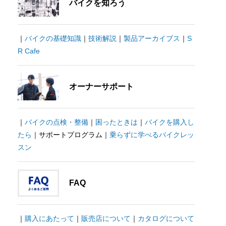
バイクを知ろう
｜
バイクの基礎知識
｜
技術解説
｜
製品アーカイブス
｜
S
R Cafe
オーナーサポート
｜
バイクの点検・整備
｜
困ったときは
｜
バイクを購入し
たら
｜サポートプログラム｜
乗らずに学べるバイクレッ
スン
FAQ
｜
購入にあたって
｜
販売店について
｜
カタログについて