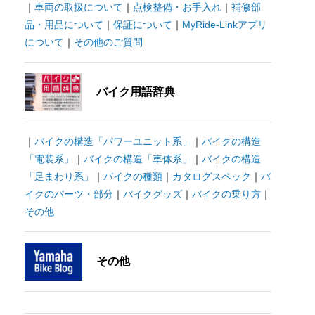
｜
車両の取扱について
｜
点検整備・お手入れ
｜
補修部
品・用品について
｜
保証について
｜
MyRide-Linkアプリ
について
｜
その他のご質問
バイク用語辞典
｜
バイクの構造「パワーユニット系」
｜
バイクの構造
「電装系」
｜
バイクの構造「車体系」
｜
バイクの構造
「足まわり系」
｜
バイクの種類
｜
カタログスペック
｜
バ
イクのパーツ・部分
｜
バイクグッズ
｜
バイクの乗り方
｜
その他
その他