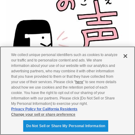
We collect unique personal identifiers such as cookies to analyze
our traffic and to personalize content and ads. We share
information about your use of our website with our analytics and
トライコースに参加された親子の皆さんは
advertising partners, who may combine it with other information
that you have provided to them or that they have collected from
◎短時間でこんなに出来るようになってビックリしました
your use of their services. Please click "
here
" to see more details
◎操作の前の安全確認や乗車する際の注意点など、自分では
about how we use cookies and the retention period of each
気付かないような基本的なことから教えていただき、親子で
cookie. You have the right to opt out of our sharing of your
information with our partners. Please click [Do Not Sell or Share
しっかりバイクに触れることが出来ました 最後に1人ずつ
My Personal Information] to exercise your right.
アドバイスをいただけたのも良かったです
Privacy Policy for California Residents
Change your sell or share preference
◎基本的な事が見事に身について先生の腕に驚かされまし
た 大変素晴らしい教室だと思います 特に吹かさない事、
Do Not Sell or Share My Personal Information
後ろ右をよく見る事は素晴らしいと思いました