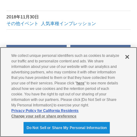
2018年11月30日
その他イベント
人気車種インプレッション
前の記事へ
次の記事へ
We collect unique personal identifiers such as cookies to analyze
our traffic and to personalize content and ads. We share
information about your use of our website with our analytics and
advertising partners, who may combine it with other information
that you have provided to them or that they have collected from
your use of their services. Please click "
here
" to see more details
about how we use cookies and the retention period of each
ヤマハ バイク ブログ トップ
cookie. You have the right to opt out of our sharing of your
information with our partners. Please click [Do Not Sell or Share
My Personal Information] to exercise your right.
Privacy Policy for California Residents
Change your sell or share preference
Do Not Sell or Share My Personal Information
企業サイト