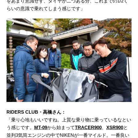
をあまり意識せず、タイヤが二つある分、これまでの1/2く
らいの意識で乗れてしまう感じです」
RIDERS CLUB・高橋さん：
「乗り心地もいいですね。上質な乗り物に乗っているなとい
う感じです。
MT-09
から始まって
TRACER900
、
XSR900
と
並列3気筒エンジンの中でNIKENが一番マイルド。一番良い