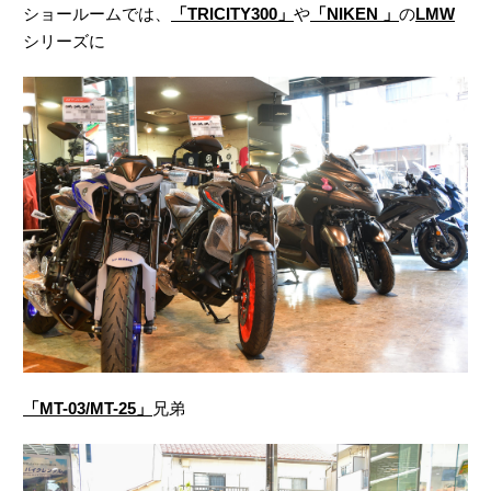
ショールームでは、
「TRICITY300」
や
「NIKEN 」
の
LMW
シリーズに
「MT-03/MT-25」
兄弟