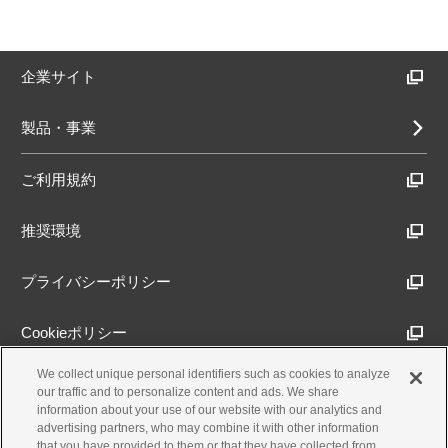
企業サイト
製品・事業
ご利用規約
推奨環境
プライバシーポリシー
Cookieポリシー
We collect unique personal identifiers such as cookies to analyze
アクセシビリティ方針
our traffic and to personalize content and ads. We share
information about your use of our website with our analytics and
advertising partners, who may combine it with other information
that you have provided to them or that they have collected from