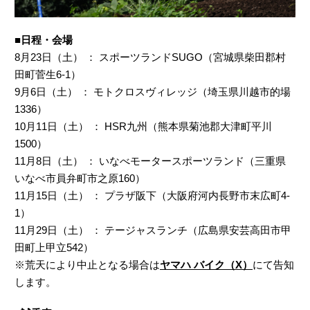
■日程・会場
8月23日（土） ： スポーツランドSUGO（宮城県柴田郡村
田町菅生6-1）
9月6日（土） ： モトクロスヴィレッジ（埼玉県川越市的場
1336）
10月11日（土） ： HSR九州（熊本県菊池郡大津町平川
1500）
11月8日（土） ： いなべモータースポーツランド（三重県
いなべ市員弁町市之原160）
11月15日（土） ： プラザ阪下（大阪府河内長野市末広町4-
1）
11月29日（土） ： テージャスランチ（広島県安芸高田市甲
田町上甲立542）
※荒天により中止となる場合は
ヤマハ バイク（X）
にて告知
します。