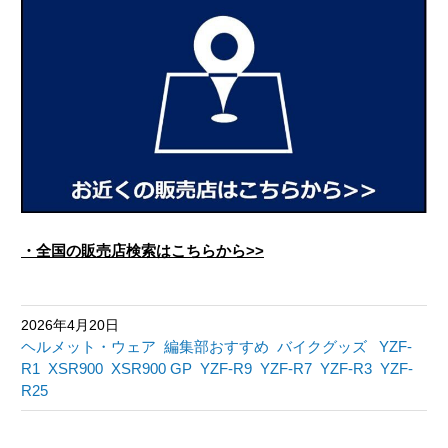
・全国の販売店検索はこちらから>>
2026年4月20日
ヘルメット・ウェア
編集部おすすめ
バイクグッズ
YZF-
R1
XSR900
XSR900 GP
YZF-R9
YZF-R7
YZF-R3
YZF-
R25