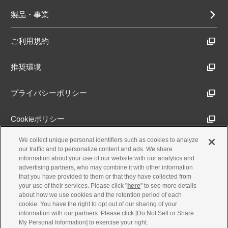
製品・事業
ご利用規約
推奨環境
プライバシーポリシー
Cookieポリシー
We collect unique personal identifiers such as cookies to analyze
アクセシビリティ方針
our traffic and to personalize content and ads. We share
information about your use of our website with our analytics and
advertising partners, who may combine it with other information
that you have provided to them or that they have collected from
古物営業法に基づく表示
your use of their services. Please click "
here
" to see more details
about how we use cookies and the retention period of each
cookie. You have the right to opt out of our sharing of your
製品・事業のお問合せ
information with our partners. Please click [Do Not Sell or Share
My Personal Information] to exercise your right.