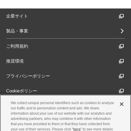
企業サイト
製品・事業
ご利用規約
推奨環境
プライバシーポリシー
Cookieポリシー
We collect unique personal identifiers such as cookies to analyze
アクセシビリティ方針
our traffic and to personalize content and ads. We share
information about your use of our website with our analytics and
advertising partners, who may combine it with other information
that you have provided to them or that they have collected from
古物営業法に基づく表示
your use of their services. Please click "
here
" to see more details