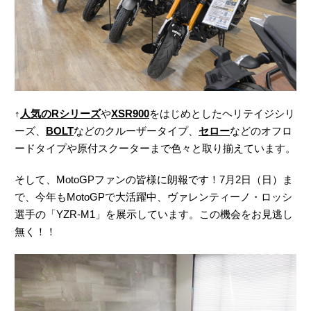
↑
人気のRシリーズ
や
XSR900
をはじめとしたヘリテイジシリ
ーズ、
BOLT
などのクルーザータイプ、
セロー
などのオフロ
ードタイプや原付スクーターまで色々と取り揃えています。
そして、MotoGPファンの皆様に朗報です！7月2日（日）ま
で、今年もMotoGPで大活躍中、ヴァレンティーノ・ロッシ
選手の「YZR-M1」を展示しています。この機会をお見逃し
無く！！