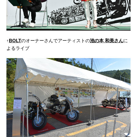
↑
BOLT
のオーナーさんでアーティストの
池の本 和美さん
に
よるライブ