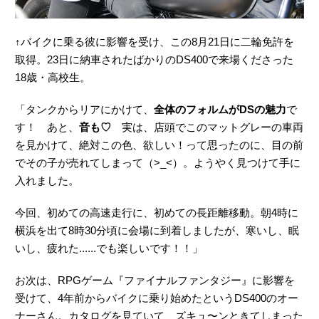
↑バイクに乗る彼に影響を受け、この8月21日に二輪免許を
取得。23日に納車されたばかりのDS400で来場くださった
18歳・高校生。
「タンクからリアにかけて、
全体のフォルムがDSの魅力
で
す！ あと、
音も♡
実は、店頭でこのマットグレーの車両
を見かけて、絶対この色、欲しい！って思ったのに、目の前
でその子が売れてしまって（>_<）。ようやく見つけて手に
入れました。
今回、初めての高速走行に、初めての長距離移動。朝4時に
横浜を出て8時30分頃に会場に到着しましたが、寒いし、眠
いし、疲れた......でも楽しいです！！」
お次は、RPGゲーム『ファイナルファンタジー』に影響を
受けて、4年前からバイクに乗り始めたというDS400のオー
ナーさん。カタログを見ていて、ズキュ〜ンときてしまった