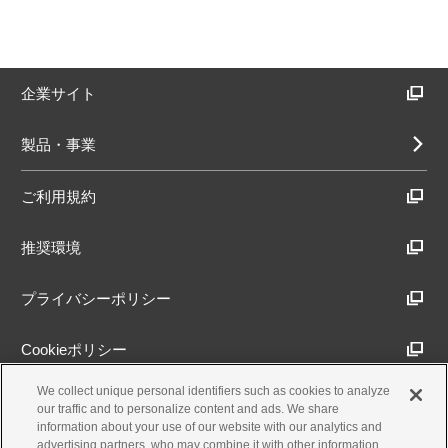
企業サイト
製品・事業
ご利用規約
推奨環境
プライバシーポリシー
Cookieポリシー
We collect unique personal identifiers such as cookies to analyze
アクセシビリティ方針
our traffic and to personalize content and ads. We share
information about your use of our website with our analytics and
advertising partners, who may combine it with other information