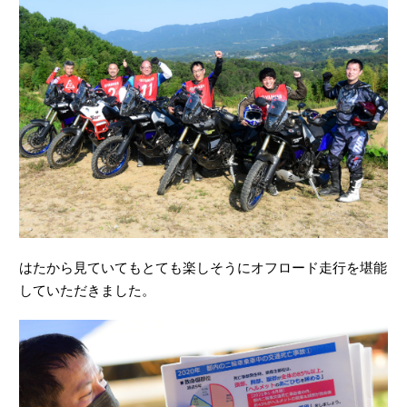
はたから見ていてもとても楽しそうにオフロード走行を堪能
We collect unique personal identifiers such as cookies to analyze
our traffic and to personalize content and ads. We share
していただきました。
information about your use of our website with our analytics and
advertising partners, who may combine it with other information
that you have provided to them or that they have collected from
your use of their services. Please click "
here
" to see more details
about how we use cookies and the retention period of each
cookie. You have the right to opt out of our sharing of your
information with our partners. Please click [Do Not Sell or Share
My Personal Information] to exercise your right.
Privacy Policy for California Residents
Change your sell or share preference
Do Not Sell or Share My Personal Information