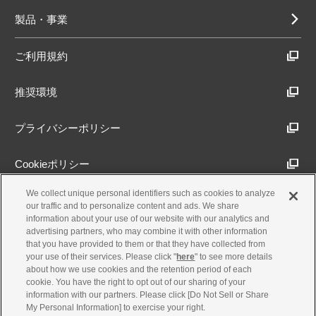
製品・事業
ご利用規約
推奨環境
プライバシーポリシー
Cookieポリシー
We collect unique personal identifiers such as cookies to analyze
アクセシビリティ方針
our traffic and to personalize content and ads. We share
information about your use of our website with our analytics and
advertising partners, who may combine it with other information
that you have provided to them or that they have collected from
古物営業法に基づく表示
your use of their services. Please click "
here
" to see more details
about how we use cookies and the retention period of each
cookie. You have the right to opt out of our sharing of your
製品・事業のお問合せ
information with our partners. Please click [Do Not Sell or Share
My Personal Information] to exercise your right.