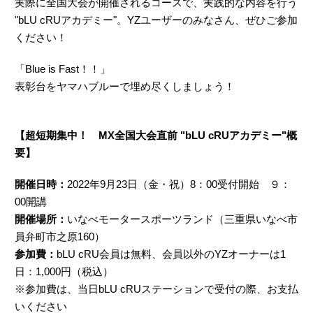
実際に全国大会が開催されるコースで、実践的な内容を行う
"bLU cRUアカデミー"。YZユーザーのみなさん、ぜひご参加
ください！
「Blue is Fast！！」
表彰台をヤマハブルーで埋め尽くしましょう！
【超短期集中！ MX全国大会直前 "bLU cRUアカデミー"概
要】
開催日時：
2022年9月23日（金・祝）8：00受付開始 ９：
00開講
開催場所：
いなべモータースポーツランド（三重県いなべ市
員弁町市之原160）
参加費：
bLU cRU会員は無料、会員以外のYZオーナーは1
日：1,000円（税込）
※参加費は、当日bLU cRUステーションで受付の際、お支払
いください