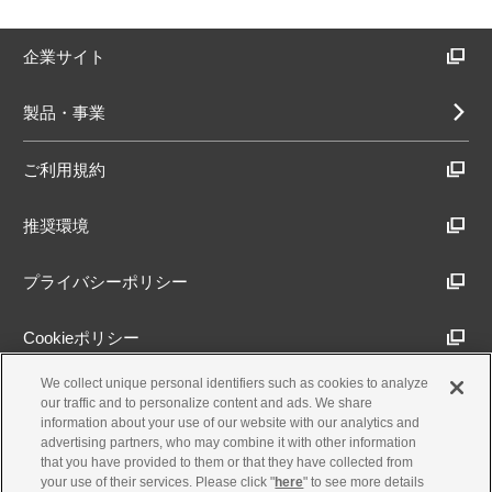
企業サイト
製品・事業
ご利用規約
推奨環境
プライバシーポリシー
Cookieポリシー
We collect unique personal identifiers such as cookies to analyze
アクセシビリティ方針
our traffic and to personalize content and ads. We share
information about your use of our website with our analytics and
advertising partners, who may combine it with other information
that you have provided to them or that they have collected from
古物営業法に基づく表示
your use of their services. Please click "
here
" to see more details