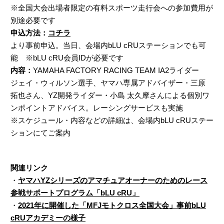
※全国大会出場者限定の有料スポーツ走行会への参加費用が
別途必要です
申込方法：
コチラ
より事前申込。当日、会場内bLU cRUステーションでも可
能 ※bLU cRU会員IDが必要です
内容：
YAMAHA FACTORY RACING TEAM IA2ライダー
ジェイ・ウィルソン選手、ヤマハ専属アドバイザー・三原
拓也さん、YZ開発ライダー・小島 太久摩さんによる個別ワ
ンポイントアドバイス。レーシングサービスも実施
※スケジュール・内容などの詳細は、会場内bLU cRUステー
ションにてご案内
関連リンク
・
ヤマハYZシリーズのアマチュアオーナーのためのレース
参戦サポートプログラム「bLU cRU」
・
2021年に開催した「MFJモトクロス全国大会」事前bLU
cRUアカデミーの様子