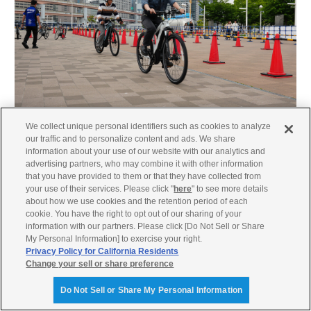
We collect unique personal identifiers such as cookies to analyze
our traffic and to personalize content and ads. We share
電動アシスト自転車
「PAS」
やスポーツ電動アシスト自転車
information about your use of our website with our analytics and
「YPJ」
は、試乗も実施。
advertising partners, who may combine it with other information
that you have provided to them or that they have collected from
your use of their services. Please click "
here
" to see more details
about how we use cookies and the retention period of each
cookie. You have the right to opt out of our sharing of your
information with our partners. Please click [Do Not Sell or Share
My Personal Information] to exercise your right.
Privacy Policy for California Residents
Change your sell or share preference
Do Not Sell or Share My Personal Information