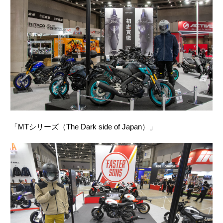
「MTシリーズ（The Dark side of Japan）」