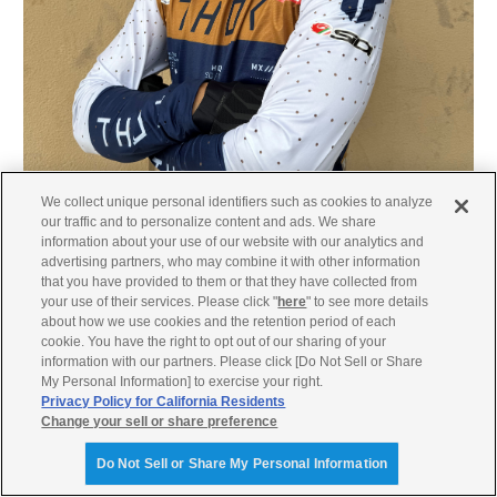
We collect unique personal identifiers such as cookies to analyze
our traffic and to personalize content and ads. We share
information about your use of our website with our analytics and
advertising partners, who may combine it with other information
that you have provided to them or that they have collected from
your use of their services. Please click "
here
" to see more details
BLU CRU フライングドルフィンサイセイ #38 浅井 亮太選手
about how we use cookies and the retention period of each
cookie. You have the right to opt out of our sharing of your
information with our partners. Please click [Do Not Sell or Share
My Personal Information] to exercise your right.
Privacy Policy for California Residents
Change your sell or share preference
Do Not Sell or Share My Personal Information