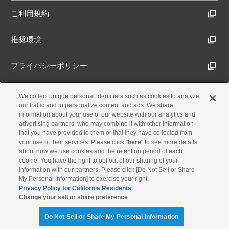
ご利用規約
推奨環境
プライバシーポリシー
Cookieポリシー
We collect unique personal identifiers such as cookies to analyze
our traffic and to personalize content and ads. We share
information about your use of our website with our analytics and
アクセシビリティ方針
advertising partners, who may combine it with other information
that you have provided to them or that they have collected from
your use of their services. Please click "
here
" to see more details
about how we use cookies and the retention period of each
古物営業法に基づく表示
cookie. You have the right to opt out of our sharing of your
information with our partners. Please click [Do Not Sell or Share
My Personal Information] to exercise your right.
製品・事業のお問合せ
Privacy Policy for California Residents
Change your sell or share preference
© Yamaha Motor Co., Ltd.
Do Not Sell or Share My Personal Information