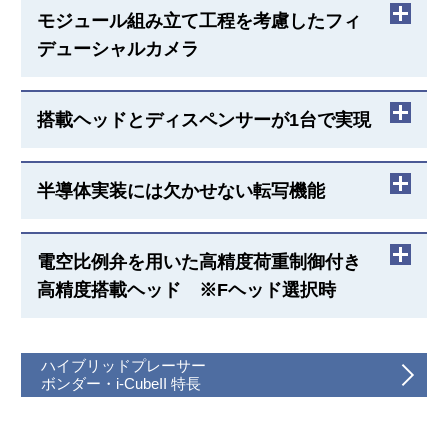
YWF（ウェハ供給ユニット）
モジュール組み立て工程を考慮したフィ
デューシャルカメラ
4～8インチの異なるウェハサイズを最大10品種まで1
プログラムの中で切り替えて供給可能
Z軸付きフィデューシャルカメラ
搭載ヘッドとディスペンサーが1台で実現
グリップリング、エキスパンドリング、フラットリ
ングの混載可能
フィデューシャルカメラにZ軸モーターが備わってい
るので段差のあるワークでもピントを合わせられる
フェイスアップ実装とフェイスダウン実装の混載可
ディスペンサーユニット ※ヘッドタイプFDを選択
半導体実装には欠かせない転写機能
能
時
実績豊富なヤマハオリジナルディスペンサーを搭
回転式転写ユニット
電空比例弁を用いた高精度荷重制御付き
載。塗布補正機能、非接触ディスペンサーなどにも
高精度搭載ヘッド ※Fヘッド選択時
対応
用途に合わせフラックス、銀ペースト、ハンダ、樹
脂の転写が可能
高精度荷重制御付き高精度搭載ヘッド
ハイブリッドプレーサー
ボンダー・i-CubeII 特長
1N～50Nまで荷重を0.1N単位で設定可能。
搭載精度3σ：12.5μm