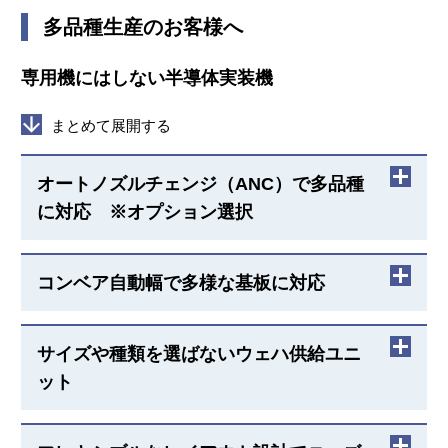
多品種生産のお客様へ
専用機にはしない半導体実装機
まとめて展開する
オートノズルチェンジ（ANC）で多品種
に対応 ※オプション選択
Φ8mm～15mmのノズルを生産プログラムに合わせ自
コンベア自動幅で多様な基板に対応
動で交換
コンベア幅50mm～200mmまで自動で調整
サイズや種類を選ばないウェハ供給ユニ
ット
YWF（ウェハ供給ユニット）