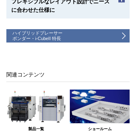
フレキシブルなレイアウト設計でニーズ
に合わせた仕様に
4～8インチの異なるウェハサイズを最大10品種まで1
プログラムの中で切り替えて供給可能
通常、テープフィーダーを設置する場所にトレイチ
グリップリング、エキスパンドリング、フラットリ
ハイブリッドプレーサー
ェンジャーやディスペンサーの捨て打ちユニット、
ボンダー・i-CubeII 特長
ングの混載可能
転写ユニットなどを設置できスペースを有効利用。
フェイスアップ実装とフェイスダウン実装の混載可
お客様支給の専用供給ユニットなどを設置可能。
能
関連コンテンツ
製品一覧
ショールーム