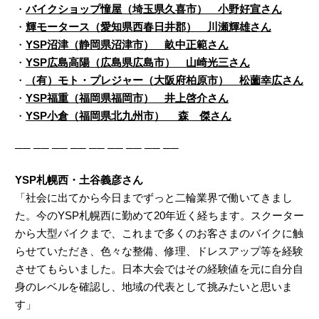
・
バイクショップ憧屋（埼玉県久喜市） 小野好宣さん
・
輝モータース（愛知県西春日井郡） 川瀬輝雄さん
・
YSP沼津（静岡県沼津市） 畝中正範さん
・
YSP広島高陽（広島県広島市） 山崎光三さん
・
（有）モト・プレジャー（大阪府柏原市） 松薗幸広さん
・
YSP福重（福岡県福岡市） 井上啓介さん
・
YSP小倉（福岡県北九州市） 森 傑さん
── ── ── ── ── ── ── ── ──
YSP札幌西・土谷義彦さん
「社会に出てから今日までずっと二輪業界で働いてきまし
た。今のYSP札幌西に勤めて20年近く経ちます。スクーター
から大型バイクまで、これまで多くのお客さまのバイクに触
らせていただき、色々な整備、修理、ドレスアップ等を経験
させてもらいました。日本大会ではその経験値を元に自分自
身のレベルを確認し、地域の代表として挑みたいと思いま
す」