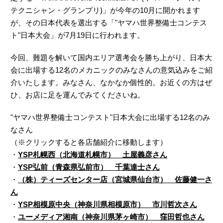
テクニシャン・グランプリ)」が今年の10月に開かれます
が、その日本代表を選出する「"ヤマハ世界整備士コンテス
ト"日本大会」が7月19日に行われます。
今回、難題を解いて国内エリア選考会を勝ち上がり、日本大
会に出場する12名のメカニックのみなさんの意気込みをご紹
介いたします。みなさん、なかなか個性的。お近くの方はぜ
ひ、お店に足を運んでみてくださいね。
"ヤマハ世界整備士コンテスト"日本大会に出場する12名のみ
なさん
（※クリックすると各店舗紹介に移動します）
・
YSP札幌西（北海道札幌市） 土屋義彦さん
・
YSP弘前（青森県弘前市） 千葉達士さん
・
（株）ティーズセンター店（宮城県仙台市） 佐藤健一さ
ん
・
YSP相模原中央（神奈川県相模原市） 市川哲次さん
・
ユーメディア湘南（神奈川県茅ヶ崎市） 窪田哲也さん