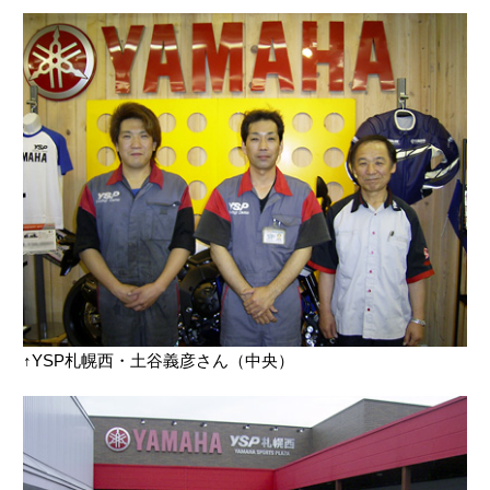
↑YSP札幌西・土谷義彦さん（中央）