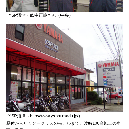
↑YSP沼津・畝中正範さん（中央）
↑YSP沼津（http://www.yspnumadu.jp/）
原付からリッタークラスのモデルまで、常時100台以上の車