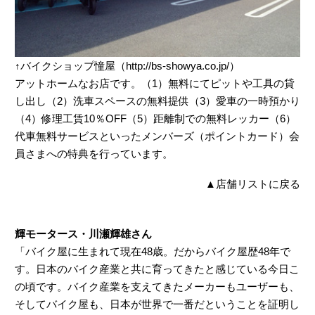
↑バイクショップ憧屋（http://bs-showya.co.jp/）
アットホームなお店です。（1）無料にてピットや工具の貸
し出し（2）洗車スペースの無料提供（3）愛車の一時預かり
（4）修理工賃10％OFF（5）距離制での無料レッカー（6）
代車無料サービスといったメンバーズ（ポイントカード）会
員さまへの特典を行っています。
▲
店舗リストに戻る
輝モータース・川瀬輝雄さん
「バイク屋に生まれて現在48歳。だからバイク屋歴48年で
す。日本のバイク産業と共に育ってきたと感じている今日こ
の頃です。バイク産業を支えてきたメーカーもユーザーも、
そしてバイク屋も、日本が世界で一番だということを証明し