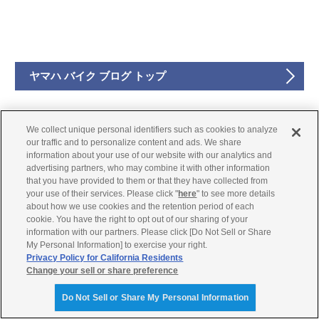
ヤマハ バイク ブログ トップ
We collect unique personal identifiers such as cookies to analyze
our traffic and to personalize content and ads. We share
information about your use of our website with our analytics and
advertising partners, who may combine it with other information
企業サイト
that you have provided to them or that they have collected from
your use of their services. Please click "
here
" to see more details
about how we use cookies and the retention period of each
製品・事業
cookie. You have the right to opt out of our sharing of your
information with our partners. Please click [Do Not Sell or Share
My Personal Information] to exercise your right.
ご利用規約
Privacy Policy for California Residents
Change your sell or share preference
推奨環境
Do Not Sell or Share My Personal Information