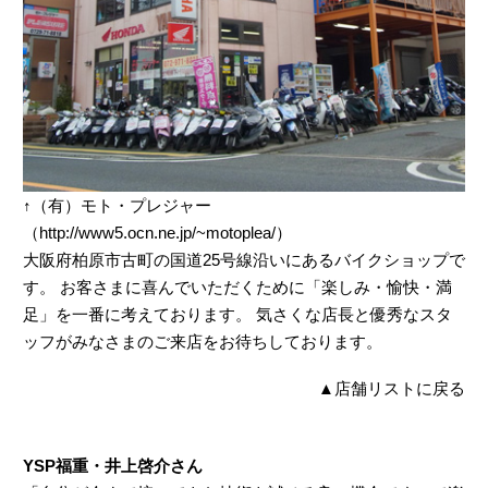
↑（有）モト・プレジャー
（http://www5.ocn.ne.jp/~motoplea/）
大阪府柏原市古町の国道25号線沿いにあるバイクショップで
す。 お客さまに喜んでいただくために「楽しみ・愉快・満
足」を一番に考えております。 気さくな店長と優秀なスタ
ッフがみなさまのご来店をお待ちしております。
▲
店舗リストに戻る
YSP福重・井上啓介さん