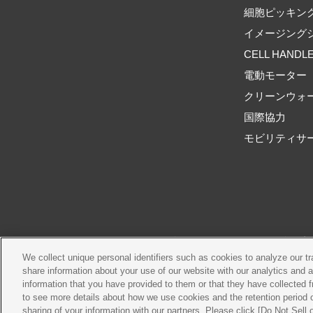
細胞ピッキン
イメージング
CELL HANDL
電動モーター
クリーンウォ
国際協力
モビリティサ
ご利用規約
推奨環境
We collect unique personal identifiers such as cookies to analyze our t
share information about your use of our website with our analytics and 
information that you have provided to them or that they have collected f
to see more details about how we use cookies and the retention period o
sharing of your information with our partners. Please click [Do Not Sell