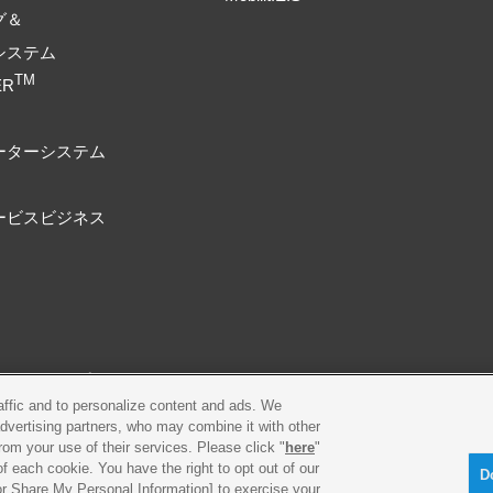
グ＆
システム
TM
ER
ーターシステム
ービスビジネス
プライバシーポリシー
Cookieポリシー
raffic and to personalize content and ads. We
advertising partners, who may combine it with other
古物営業法に基づく表示
製品・事業のお問合せ
rom your use of their services. Please click "
here
"
f each cookie. You have the right to opt out of our
D
 or Share My Personal Information] to exercise your