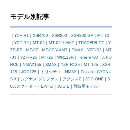
モデル別記事
｜
YZF-R1
｜
XSR700
｜
XSR900
｜
XSR900 GP
｜
MT-10
｜
YZF-R9
｜
MT-09
｜
MT-09 Y-AMT
｜
TRACER9 GT
｜
Y
ZF-R7
｜
MT-07
｜
MT-07 Y-AMT
｜
TMAX
｜
YZF-R3
｜
MT
-03
｜
YZF-R25
｜
MT-25
｜
WR125R
｜
Ténéré700
｜
X FO
RCE
｜
NMAX155
｜
XMAX
｜
YZF-R125
｜
MT-125
｜
XSR
125
｜
JOG125
｜
トリシティ
｜
NMAX
｜
Fazzio
｜
CYGNU
S X
｜
シグナス グリファス
｜
アクシスZ
｜
JOG ONE
｜
5
0ccスクーター
｜
E-Vino
｜
JOG E
｜
競技用モデル