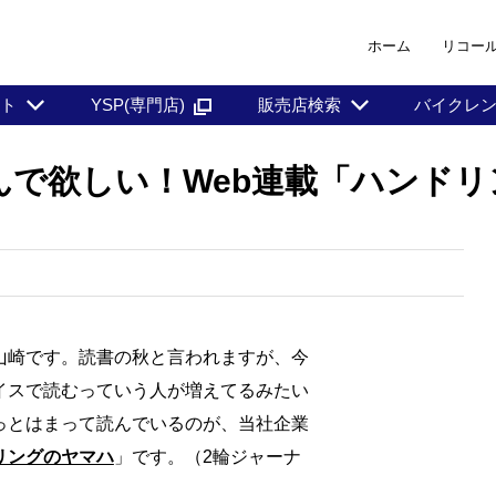
ホーム
リコー
ント
YSP(専門店)
販売店検索
バイクレ
んで欲しい！Web連載「ハンド
山崎です。読書の秋と言われますが、今
イスで読むっていう人が増えてるみたい
っとはまって読んでいるのが、当社企業
リングのヤマハ
」です。（2輪ジャーナ