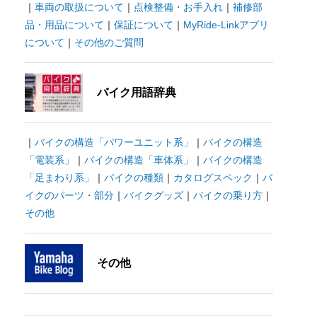
｜
車両の取扱について
｜
点検整備・お手入れ
｜
補修部
品・用品について
｜
保証について
｜
MyRide-Linkアプリ
について
｜
その他のご質問
バイク用語辞典
｜
バイクの構造「パワーユニット系」
｜
バイクの構造
「電装系」
｜
バイクの構造「車体系」
｜
バイクの構造
「足まわり系」
｜
バイクの種類
｜
カタログスペック
｜
バ
イクのパーツ・部分
｜
バイクグッズ
｜
バイクの乗り方
｜
その他
その他