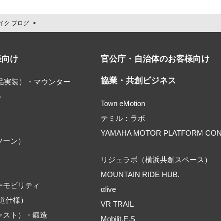
イク ブログ
様向け
官公庁・自治体のお客様向け
協業・共創ビジネス
部品実装）・マウンター
ト
Town eMotion
テミル：ラボ
YAMAHA MOTOR PLATFORM CO
ツーン）
リジェラボ（横浜共創スペース）
MOUNTAIN RIDE HUB.
ーモビリティ
αlive
道仕様）
VR TRAIL
ャスト）・鍛造
Mobilit.E.S