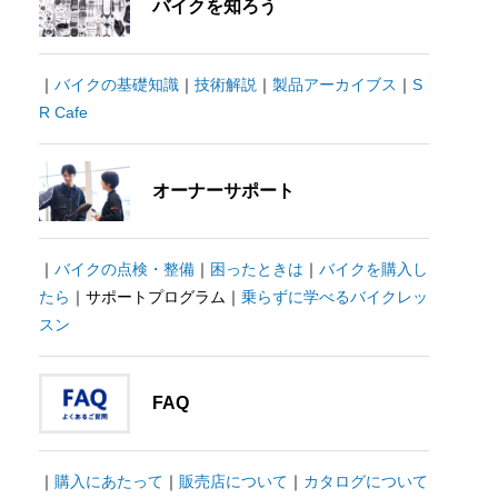
バイクを知ろう
｜
バイクの基礎知識
｜
技術解説
｜
製品アーカイブス
｜
S
R Cafe
オーナーサポート
｜
バイクの点検・整備
｜
困ったときは
｜
バイクを購入し
たら
｜サポートプログラム｜
乗らずに学べるバイクレッ
スン
FAQ
｜
購入にあたって
｜
販売店について
｜
カタログについて