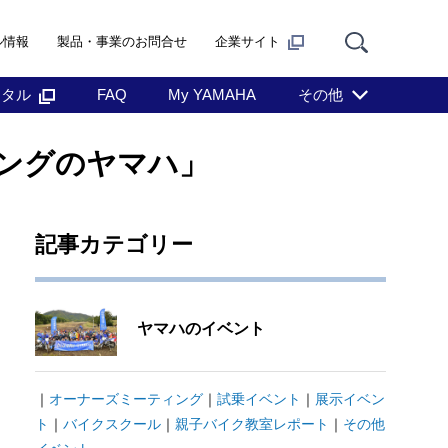
ル情報
製品・事業のお問合せ
企業サイト
ンタル
FAQ
My YAMAHA
その他
リングのヤマハ」
記事カテゴリー
ヤマハのイベント
｜
オーナーズミーティング
｜
試乗イベント
｜
展示イベン
ト
｜
バイクスクール
｜
親子バイク教室レポート
｜
その他