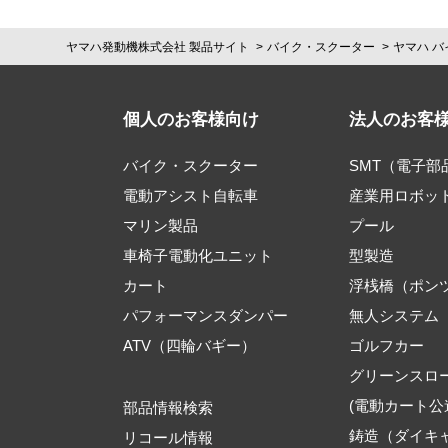
ヤマハ発動機株式会社 製品サイト
バイク・スクーター
ヤマハ バ
個人のお客様向け
法人のお客
バイク・スクーター
SMT（電子
電動アシスト自転車
産業用ロボッ
マリン製品
プール
車椅子電動化ユニット
型製造
カート
浮桟橋（ポン
パフォーマンスダンパー
無人システム
ATV（四輪バギー）
ゴルフカー
グリーンスロ
(電動カート公
部品情報検索
鋳造（ダイキ
リコール情報