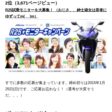
2位（3,671ページビュー）
R25試乗モニターを大募集！ （おじさ、、紳士淑女は若者に
ゆずってm(_ _)m）
すでに多数の応募が集まっています。締め切りは2015年1月
25日(日)です、ご応募お忘れなく！（選考が大変そう
だ。。。）