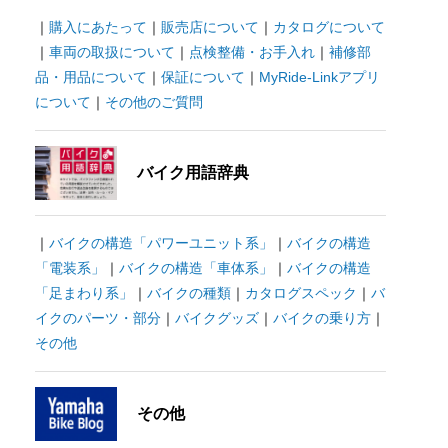
｜
購入にあたって
｜
販売店について
｜
カタログについて
｜
車両の取扱について
｜
点検整備・お手入れ
｜
補修部
品・用品について
｜
保証について
｜
MyRide-Linkアプリ
について
｜
その他のご質問
バイク用語辞典
｜
バイクの構造「パワーユニット系」
｜
バイクの構造
「電装系」
｜
バイクの構造「車体系」
｜
バイクの構造
「足まわり系」
｜
バイクの種類
｜
カタログスペック
｜
バ
イクのパーツ・部分
｜
バイクグッズ
｜
バイクの乗り方
｜
その他
その他