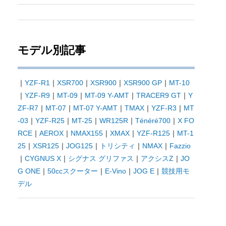
モデル別記事
｜
YZF-R1
｜
XSR700
｜
XSR900
｜
XSR900 GP
｜
MT-10
｜
YZF-R9
｜
MT-09
｜
MT-09 Y-AMT
｜
TRACER9 GT
｜
Y
ZF-R7
｜
MT-07
｜
MT-07 Y-AMT
｜
TMAX
｜
YZF-R3
｜
MT
-03
｜
YZF-R25
｜
MT-25
｜
WR125R
｜
Ténéré700
｜
X FO
RCE
｜
AEROX
｜
NMAX155
｜
XMAX
｜
YZF-R125
｜
MT-1
25
｜
XSR125
｜
JOG125
｜
トリシティ
｜
NMAX
｜
Fazzio
｜
CYGNUS X
｜
シグナス グリファス
｜
アクシスZ
｜
JO
G ONE
｜
50ccスクーター
｜
E-Vino
｜
JOG E
｜
競技用モ
デル