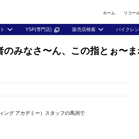
ホーム
リコー
ント
YSP(専門店)
販売店検索
バイクレ
者のみなさ〜ん、この指とぉ〜ま
ディング アカデミー）スタッフの馬渕で