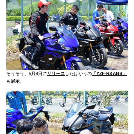
そうそう、5月9日に
リリース
したばかりの
「YZF-R3 ABS」
も展示。