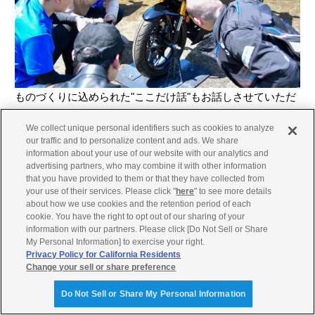
ものづくりに込められた"ここだけ話"もお話しさせていただ
いたりしちゃいます。
We collect unique personal identifiers such as cookies to analyze
our traffic and to personalize content and ads. We share
YZF-R3/25オーナーさんやヤマハファン、バイクファンのみ
information about your use of our website with our analytics and
なさんに気軽に来場いただき、バイク話をしながらのんびり
advertising partners, who may combine it with other information
that you have provided to them or that they have collected from
楽しんでいただければと思っております。
your use of their services. Please click "
here
" to see more details
about how we use cookies and the retention period of each
cookie. You have the right to opt out of our sharing of your
information with our partners. Please click [Do Not Sell or Share
最後に、会場でお見かけしたステキなオーナーさんの一部を
My Personal Information] to exercise your right.
ご紹介させていただきますね。
Privacy Policy for California Residents
Change your sell or share preference
Do Not Sell or Share My Personal Information