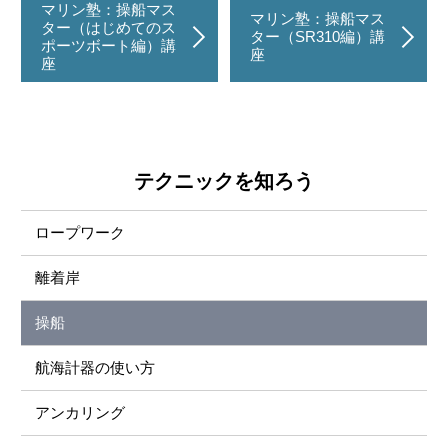
マリン塾：操船マス
マリン塾：操船マス
ター（はじめてのス
ター（SR310編）講
ポーツボート編）講
座
座
テクニックを知ろう
ロープワーク
離着岸
操船
航海計器の使い方
アンカリング