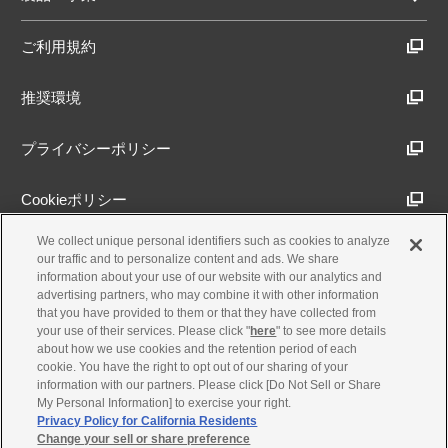
ご利用規約
推奨環境
プライバシーポリシー
Cookieポリシー
We collect unique personal identifiers such as cookies to analyze
アクセシビリティ方針
our traffic and to personalize content and ads. We share
information about your use of our website with our analytics and
advertising partners, who may combine it with other information
that you have provided to them or that they have collected from
古物営業法に基づく表示
your use of their services. Please click "
here
" to see more details
about how we use cookies and the retention period of each
cookie. You have the right to opt out of our sharing of your
製品・事業のお問合せ
information with our partners. Please click [Do Not Sell or Share
My Personal Information] to exercise your right.
Privacy Policy for California Residents
Change your sell or share preference