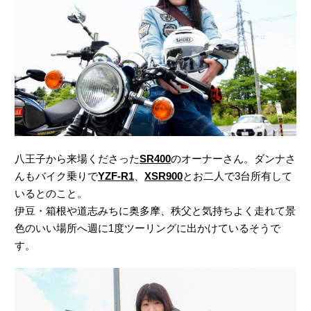
八王子から来場くださった
SR400
のオーナーさん。ダンナさ
んもバイク乗りで
YZF-R1
、
XSR900
とお二人で3台所有して
いるとのこと。
伊豆・箱根や道志みちに奥多摩、秩父と気持ちよく走れて景
色のいい場所へ週に1度ツーリングに出かけているそうで
す。