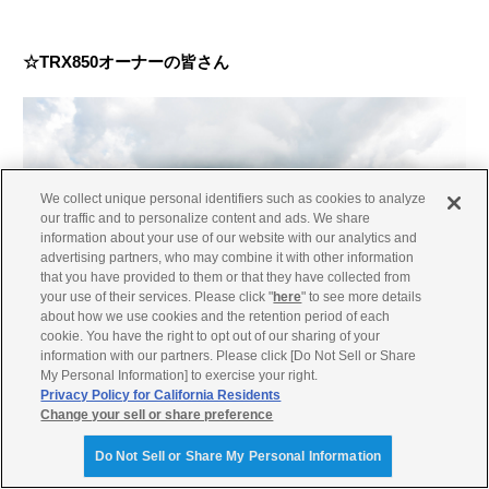
☆TRX850オーナーの皆さん
We collect unique personal identifiers such as cookies to analyze
our traffic and to personalize content and ads. We share
information about your use of our website with our analytics and
advertising partners, who may combine it with other information
that you have provided to them or that they have collected from
your use of their services. Please click "
here
" to see more details
about how we use cookies and the retention period of each
cookie. You have the right to opt out of our sharing of your
information with our partners. Please click [Do Not Sell or Share
My Personal Information] to exercise your right.
Privacy Policy for California Residents
Change your sell or share preference
☆XT1200Z Super Ténéréオーナーの皆さん
Do Not Sell or Share My Personal Information