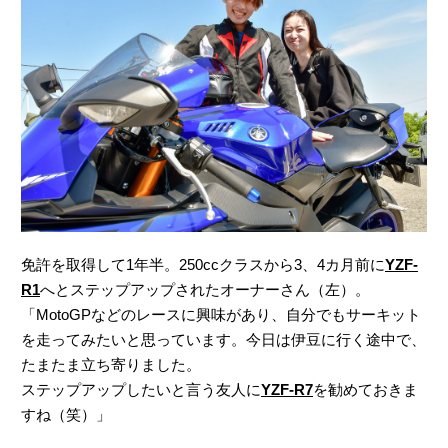
免許を取得して1年半。250ccクラスから3、4カ月前に
YZF-
R1
へとステップアップされたオーナーさん（左）。
「MotoGPなどのレースに興味があり、自分でもサーキット
を走ってみたいと思っています。今日は伊豆に行く途中で、
たまたま立ち寄りました。
ステップアップしたいと言う友人に
YZF-R7
を勧めておきま
すね（笑）」