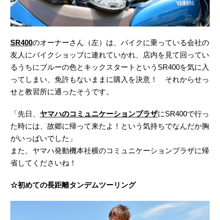
SR400
のオーナーさん（左）は、バイクに乗っている会社の
友人にバイクショップに連れていかれ、店内を見て回ってい
るうちにブルーの色とキックスタートというSR400を気に入
ってしまい、免許もないままに購入を決意！ それからせっ
せと教習所に通ったそうです。
「先日、
ヤマハのコミュニケーションプラザ
にSR400で行っ
た時には、故郷に帰って来たよ！という気持ちでなんだか胸
がいっぱいでした」
また、ヤマハ発動機本社横のコミュニケーションプラザに帰
省してくださいね！
☆初めての長距離タンデムツーリング