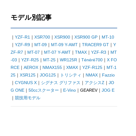
モデル別記事
｜
YZF-R1
｜
XSR700
｜
XSR900
｜
XSR900 GP
｜
MT-10
｜
YZF-R9
｜
MT-09
｜
MT-09 Y-AMT
｜
TRACER9 GT
｜
Y
ZF-R7
｜
MT-07
｜
MT-07 Y-AMT
｜
TMAX
｜
YZF-R3
｜
MT
-03
｜
YZF-R25
｜
MT-25
｜
WR125R
｜
Ténéré700
｜
X FO
RCE
｜
AEROX
｜
NMAX155
｜
XMAX
｜
YZF-R125
｜
MT-1
25
｜
XSR125
｜
JOG125
｜
トリシティ
｜
NMAX
｜
Fazzio
｜
CYGNUS X
｜
シグナス グリファス
｜
アクシスZ
｜
JO
G ONE
｜
50ccスクーター
｜
E-Vino
｜GEAREV｜
JOG E
｜
競技用モデル