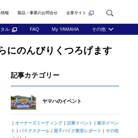
ル情報
製品・事業のお問合せ
企業サイト
ンタル
FAQ
My YAMAHA
その他
さらにのんびりくつろげます
記事カテゴリー
ヤマハのイベント
｜
オーナーズミーティング
｜
試乗イベント
｜
展示イベン
ト
｜
バイクスクール
｜
親子バイク教室レポート
｜
その他