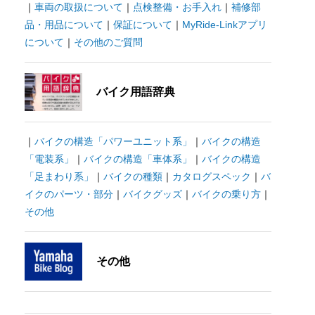
｜
車両の取扱について
｜
点検整備・お手入れ
｜
補修部
品・用品について
｜
保証について
｜
MyRide-Linkアプリ
について
｜
その他のご質問
バイク用語辞典
｜
バイクの構造「パワーユニット系」
｜
バイクの構造
「電装系」
｜
バイクの構造「車体系」
｜
バイクの構造
「足まわり系」
｜
バイクの種類
｜
カタログスペック
｜
バ
イクのパーツ・部分
｜
バイクグッズ
｜
バイクの乗り方
｜
その他
その他