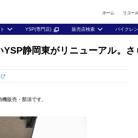
ホーム
リコー
ント
YSP(専門店)
販売店検索
バイクレ
いYSP静岡東がリニューアル。
選び
動機販売・那須です。