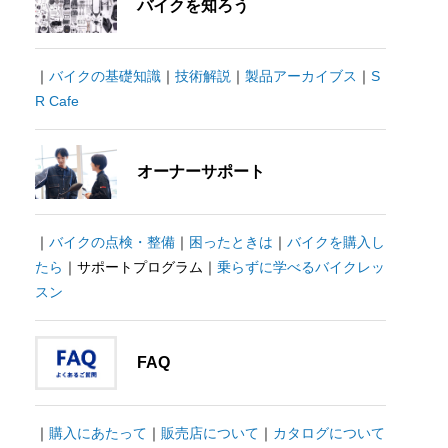
バイクを知ろう
｜
バイクの基礎知識
｜
技術解説
｜
製品アーカイブス
｜
S
R Cafe
オーナーサポート
｜
バイクの点検・整備
｜
困ったときは
｜
バイクを購入し
たら
｜サポートプログラム｜
乗らずに学べるバイクレッ
スン
FAQ
｜
購入にあたって
｜
販売店について
｜
カタログについて