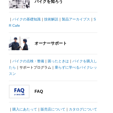
バイクを知ろう
｜
バイクの基礎知識
｜
技術解説
｜
製品アーカイブス
｜
S
R Cafe
オーナーサポート
｜
バイクの点検・整備
｜
困ったときは
｜
バイクを購入し
たら
｜サポートプログラム｜
乗らずに学べるバイクレッ
スン
FAQ
｜
購入にあたって
｜
販売店について
｜
カタログについて