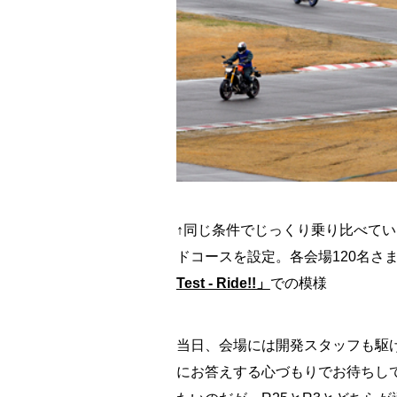
↑同じ条件でじっくり乗り比べて
ドコースを設定。各会場120名さ
Test - Ride!!」
での模様
当日、会場には開発スタッフも駆
にお答えする心づもりでお待ちし