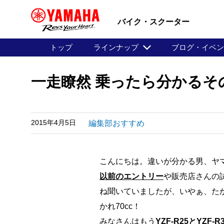
バイク・スクーター
トップ
ラインナップ
ブログ・イベ
一走瞭然 乗ったら分かるその違
2015年4月5日
編集部おすすめ
こんにちは。違いが分かる男、ヤ
以前のエントリー
や販売店さんの
ね聞いていましたが、いやぁ、たかが
かれ70cc！
みなさんはもう
YZF-R25とYZF-R