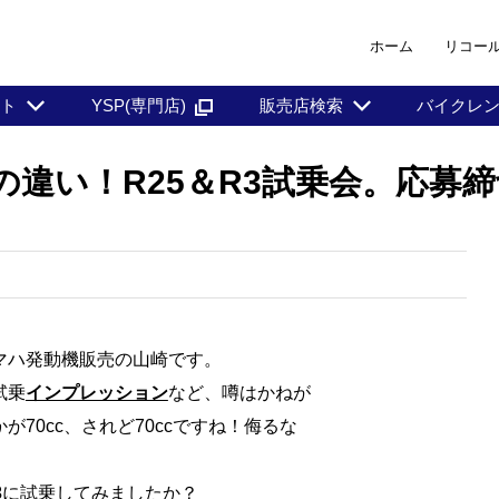
ホーム
リコー
ント
YSP(専門店)
販売店検索
バイクレ
い！R25＆R3試乗会。応募締切は
マハ発動機販売の山崎です。
試乗
インプレッション
など、噂はかねが
70cc、されど70ccですね！侮るな
3
に試乗してみましたか？