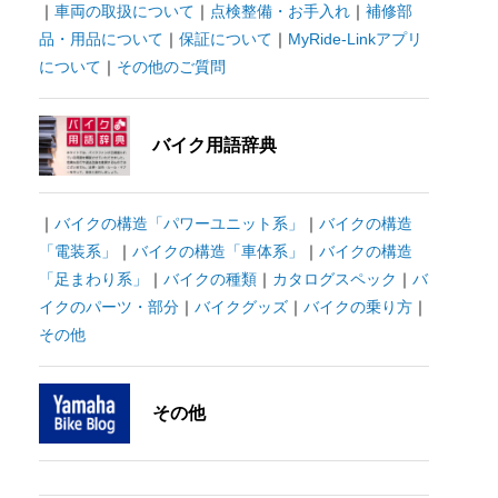
｜
車両の取扱について
｜
点検整備・お手入れ
｜
補修部
品・用品について
｜
保証について
｜
MyRide-Linkアプリ
について
｜
その他のご質問
バイク用語辞典
｜
バイクの構造「パワーユニット系」
｜
バイクの構造
「電装系」
｜
バイクの構造「車体系」
｜
バイクの構造
「足まわり系」
｜
バイクの種類
｜
カタログスペック
｜
バ
イクのパーツ・部分
｜
バイクグッズ
｜
バイクの乗り方
｜
その他
その他