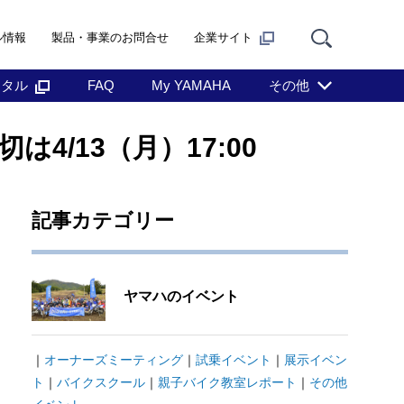
ル情報
製品・事業のお問合せ
企業サイト
ンタル
FAQ
My YAMAHA
その他
4/13（月）17:00
記事カテゴリー
ヤマハのイベント
｜
オーナーズミーティング
｜
試乗イベント
｜
展示イベン
ト
｜
バイクスクール
｜
親子バイク教室レポート
｜
その他