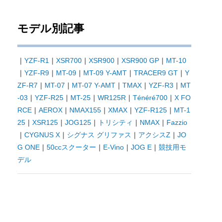
モデル別記事
｜
YZF-R1
｜
XSR700
｜
XSR900
｜
XSR900 GP
｜
MT-10
｜
YZF-R9
｜
MT-09
｜
MT-09 Y-AMT
｜
TRACER9 GT
｜
Y
ZF-R7
｜
MT-07
｜
MT-07 Y-AMT
｜
TMAX
｜
YZF-R3
｜
MT
-03
｜
YZF-R25
｜
MT-25
｜
WR125R
｜
Ténéré700
｜
X FO
RCE
｜
AEROX
｜
NMAX155
｜
XMAX
｜
YZF-R125
｜
MT-1
25
｜
XSR125
｜
JOG125
｜
トリシティ
｜
NMAX
｜
Fazzio
｜
CYGNUS X
｜
シグナス グリファス
｜
アクシスZ
｜
JO
G ONE
｜
50ccスクーター
｜
E-Vino
｜
JOG E
｜
競技用モ
デル