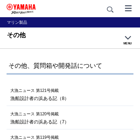
マリン製品
その他
MENU
大漁ネットトップページ
その他、質問箱や開発話について
釣り漁
網漁
大漁ニュース 第121号掲載
漁船設計者の浜ある記（8）
養殖
大漁ニュース 第120号掲載
漁船設計者の浜ある記（7）
篭壺漁・採貝藻
大漁ニュース 第119号掲載
乗合船・観光船