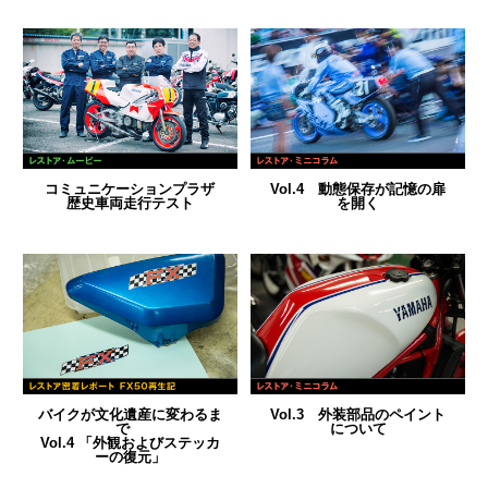
コミュニケーションプラザ
Vol.4 動態保存が記憶の扉
歴史車両走行テスト
を開く
バイクが文化遺産に変わるま
Vol.3 外装部品のペイント
で
について
Vol.4 「外観およびステッカ
ーの復元」