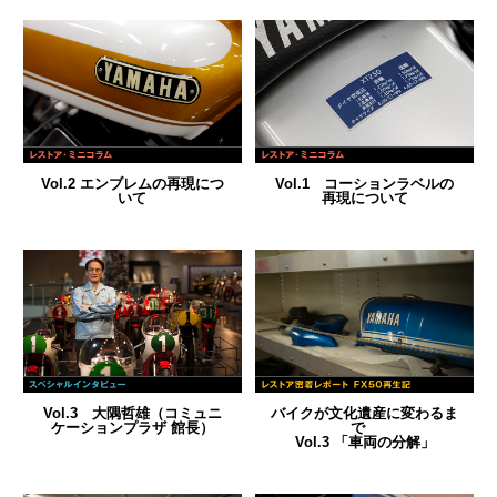
Vol.2 エンブレムの再現につ
Vol.1 コーションラベルの
いて
再現について
Vol.3 大隅哲雄（コミュニ
バイクが文化遺産に変わるま
ケーションプラザ 館長）
で
Vol.3 「車両の分解」