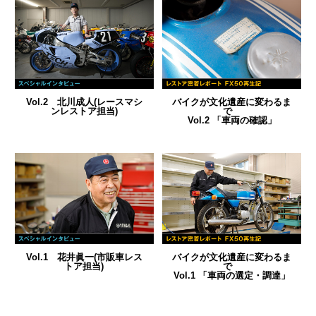
Vol.2 北川成人(レースマシ
バイクが文化遺産に変わるま
ンレストア担当)
で
Vol.2 「車両の確認」
Vol.1 花井眞一(市販車レス
バイクが文化遺産に変わるま
トア担当)
で
Vol.1 「車両の選定・調達」