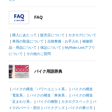
FAQ
｜
購入にあたって
｜
販売店について
｜
カタログについて
｜
車両の取扱について
｜
点検整備・お手入れ
｜
補修部
品・用品について
｜
保証について
｜
MyRide-Linkアプリ
について
｜
その他のご質問
バイク用語辞典
｜
バイクの構造「パワーユニット系」
｜
バイクの構造
「電装系」
｜
バイクの構造「車体系」
｜
バイクの構造
「足まわり系」
｜
バイクの種類
｜
カタログスペック
｜
バ
イクのパーツ・部分
｜
バイクグッズ
｜
バイクの乗り方
｜