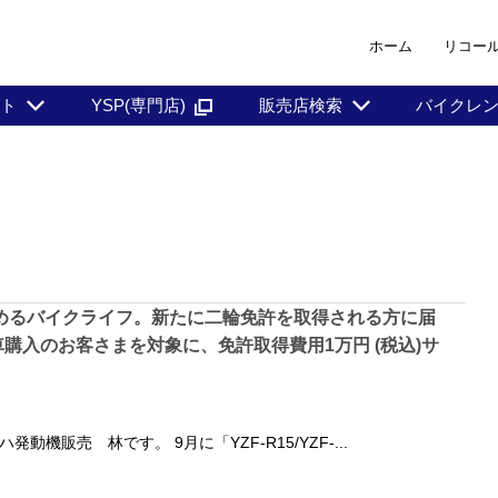
ホーム
リコー
ント
YSP(専門店)
販売店検索
バイクレ
めるバイクライフ。新たに二輪免許を取得される方に届
車購入のお客さまを対象に、免許取得費用1万円 (税込)サ
動機販売 林です。 9月に「YZF-R15/YZF-...