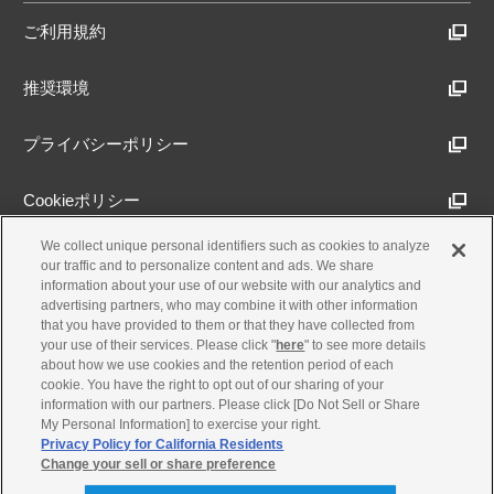
ご利用規約
推奨環境
プライバシーポリシー
Cookieポリシー
We collect unique personal identifiers such as cookies to analyze
アクセシビリティ方針
our traffic and to personalize content and ads. We share
information about your use of our website with our analytics and
advertising partners, who may combine it with other information
that you have provided to them or that they have collected from
古物営業法に基づく表示
your use of their services. Please click "
here
" to see more details
about how we use cookies and the retention period of each
cookie. You have the right to opt out of our sharing of your
製品・事業のお問合せ
information with our partners. Please click [Do Not Sell or Share
My Personal Information] to exercise your right.
Privacy Policy for California Residents
Change your sell or share preference
© Yamaha Motor Co., Ltd.