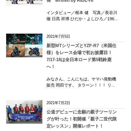
長 written by RIDE-HI
インタビュー／根本 健 写真／長谷川
徹 日髙 祥博 ひだか・よしひろ／196...
2021年7月5日
新型MTシリーズとYZF-R7（米国仕
様）をレース会場で初お披露目！
7/17-18は全日本ロード第5戦鈴鹿
へ！
みなさん、こんにちは。ヤマハ発動機
販売 岡田です。 タラーン！！！ リ...
2021年7月2日
公道デビューに念願の親子ツーリン
グが叶った！初開催「親子二世代限
定レッスン」開催レポート！