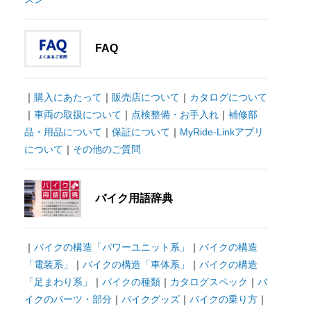
FAQ
｜
購入にあたって
｜
販売店について
｜
カタログについて
｜
車両の取扱について
｜
点検整備・お手入れ
｜
補修部
品・用品について
｜
保証について
｜
MyRide-Linkアプリ
について
｜
その他のご質問
バイク用語辞典
｜
バイクの構造「パワーユニット系」
｜
バイクの構造
「電装系」
｜
バイクの構造「車体系」
｜
バイクの構造
「足まわり系」
｜
バイクの種類
｜
カタログスペック
｜
バ
イクのパーツ・部分
｜
バイクグッズ
｜
バイクの乗り方
｜