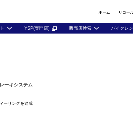
ホーム
リコー
ント
YSP(専門店)
販売店検索
バイクレ
レーキシステム
ィーリングを達成