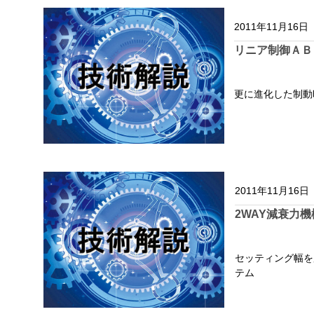
2011年11月16日
リニア制御ＡＢ
更に進化した制動
2011年11月16日
2WAY減衰力
セッティング幅を
テム