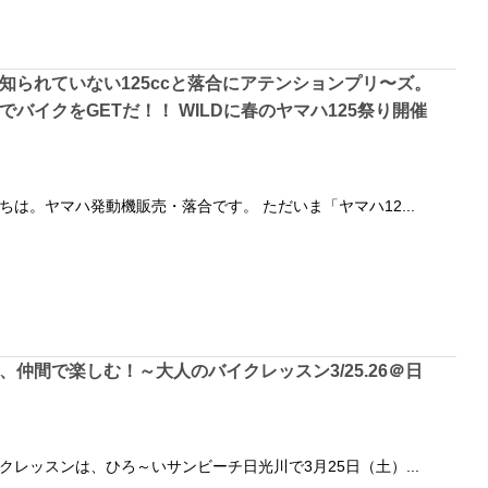
知られていない125ccと落合にアテンションプリ〜ズ。
バイクをGETだ！！ WILDに春のヤマハ125祭り開催
ちは。ヤマハ発動機販売・落合です。 ただいま「ヤマハ12...
、仲間で楽しむ！～大人のバイクレッスン3/25.26＠日
クレッスンは、ひろ～いサンビーチ日光川で3月25日（土）...