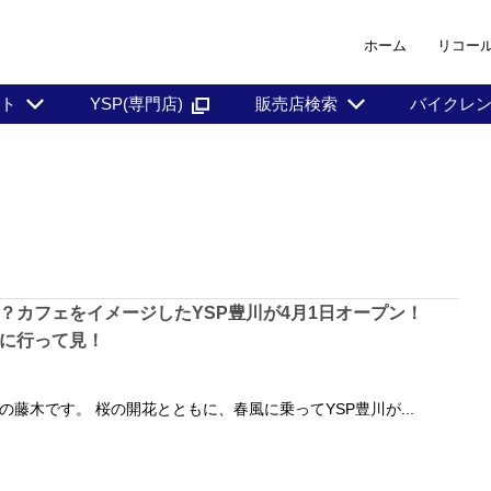
ホーム
リコー
ント
YSP(専門店)
販売店検索
バイクレ
？カフェをイメージしたYSP豊川が4月1日オープン！
に行って見！
の藤木です。 桜の開花とともに、春風に乗ってYSP豊川が...