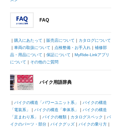
FAQ
｜
購入にあたって
｜
販売店について
｜
カタログについて
｜
車両の取扱について
｜
点検整備・お手入れ
｜
補修部
品・用品について
｜
保証について
｜
MyRide-Linkアプリ
について
｜
その他のご質問
バイク用語辞典
｜
バイクの構造「パワーユニット系」
｜
バイクの構造
「電装系」
｜
バイクの構造「車体系」
｜
バイクの構造
「足まわり系」
｜
バイクの種類
｜
カタログスペック
｜
バ
イクのパーツ・部分
｜
バイクグッズ
｜
バイクの乗り方
｜