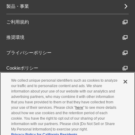
製品・事業
ご利用規約
推奨環境
プライバシーポリシー
Cookieポリシー
We collect unique personal identifiers such as cookies to analyze
アクセシビリティ方針
our traffic and to personalize content and ads. We share
information about your use of our website with our analytics and
advertising partners, who may combine it with other information
that you have provided to them or that they have collected from
古物営業法に基づく表示
your use of their services. Please click "
here
" to see more details
about how we use cookies and the retention period of each
cookie. You have the right to opt out of our sharing of your
製品・事業のお問合せ
information with our partners. Please click [Do Not Sell or Share
My Personal Information] to exercise your right.
Privacy Policy for California Residents