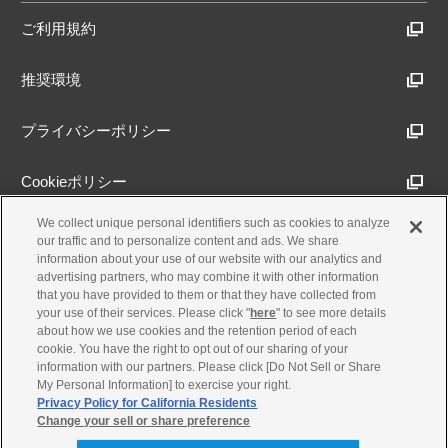
ご利用規約
推奨環境
プライバシーポリシー
Cookieポリシー
We collect unique personal identifiers such as cookies to analyze
アクセシビリティ方針
our traffic and to personalize content and ads. We share
information about your use of our website with our analytics and
advertising partners, who may combine it with other information
that you have provided to them or that they have collected from
古物営業法に基づく表示
your use of their services. Please click "
here
" to see more details
about how we use cookies and the retention period of each
cookie. You have the right to opt out of our sharing of your
製品・事業のお問合せ
information with our partners. Please click [Do Not Sell or Share
My Personal Information] to exercise your right.
Privacy Policy for California Residents
Change your sell or share preference
© Yamaha Motor Co., Ltd.