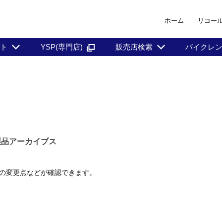
ホーム
リコー
ント
YSP(専門店)
販売店検索
バイクレ
製品アーカイブス
の変更点などが確認できます。