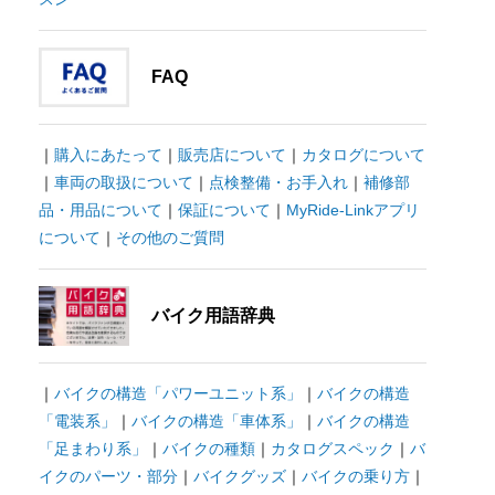
FAQ
｜
購入にあたって
｜
販売店について
｜
カタログについて
｜
車両の取扱について
｜
点検整備・お手入れ
｜
補修部
品・用品について
｜
保証について
｜
MyRide-Linkアプリ
について
｜
その他のご質問
バイク用語辞典
｜
バイクの構造「パワーユニット系」
｜
バイクの構造
「電装系」
｜
バイクの構造「車体系」
｜
バイクの構造
「足まわり系」
｜
バイクの種類
｜
カタログスペック
｜
バ
イクのパーツ・部分
｜
バイクグッズ
｜
バイクの乗り方
｜