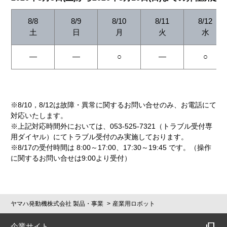
エラー、バグ等の不具合がないこと、本ソ
フトウェア等が完全に動作すること、お客
8/8
8/9
8/10
8/11
8/12
様の御利用目的に合致していること、第三
土
日
月
火
水
者の権利を侵害していないことを含め、明
示的であると黙示的であることを問わず、
―
―
○
―
○
一切の保証を行わないものとします。
第6条1項及び7項の適用可能性を前提とし
て不法行為責任、契約責任その他の責任概
念の下、本ソフトウェアの使用または本契
※8/10，8/12は故障・異常に関するお問い合せのみ、お電話にて
約の条件に関連して生じた、お客様のあら
対応いたします。
ゆる損害（特別、付随的、間接的、派生的
※上記対応時間外においては、053-525-7321（トラブル受付専
損害、利益や情報の損失、事業の中断、身
用ダイヤル）にてトラブル受付のみ実施しております。
体の損傷、プライバシーの喪失、その他一
※8/17の受付時間は 8:00～17:00、17:30～19:45 です。（操作
切の金銭的または非金銭的な損害を含みこ
に関するお問い合せは9:00より受付）
れらに限りません）およびお客様が第三者
の生命、身体または財産に対して与えたあ
らゆる損害につき、弊社および弊社の関連
会社は、故意または重過失のある場合を除
ヤマハ発動機株式会社 製品・事業
産業用ロボット
き、一切の責任を負いません。
弊社および弊社の関連会社がお客様に対し
企業サイト