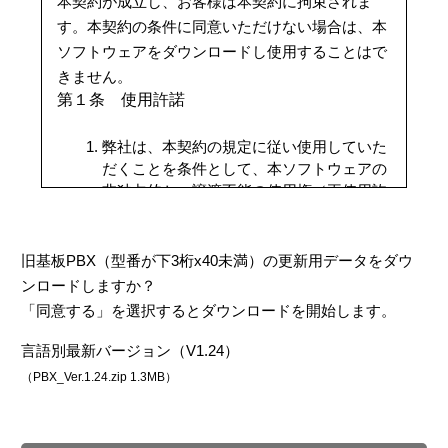
本契約が成立し、お客様は本契約に拘束されま
す。本契約の条件に同意いただけない場合は、本
ソフトウェアをダウンロードし使用することはで
きません。
第１条 使用許諾
弊社は、本契約の規定に従い使用していた
だくことを条件として、本ソフトウェアの
非独占的かつ譲渡不能の使用権（再使用許
諾する権利を含みません）をお客様に許諾
します。
お客様は、本ソフトウェアの利用に必要な
旧基板PBX（型番が下3桁x40未満）の更新用データをダウ
限度で本ソフトウェアをお客様のコンピュ
ンロードしますか？
ーターにダウンロードして使用することが
「同意する」を選択するとダウンロードを開始します。
できます。
本ソフトウェアが有するすべての機能をご
言語別最新バージョン（V1.24）
利用されるために、弊社が提供する所定の
（PBX_Ver.1.24.zip 1.3MB）
ハードウェアキー（以下「ドングル」とい
います）をコンピューターに接続するか、
ソフトウェアキー（以下「ライセンスキ