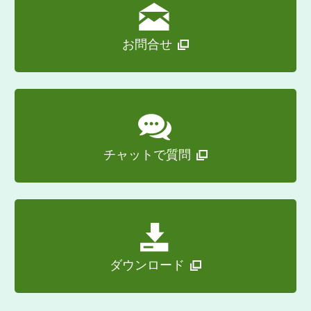
よってもお客様がドングルまたはライセン
スキーを紛失された場合、再交付はいたし
お問合せ
ません。
第２条 使用制限
お客様は、本ソフトウェア、ドングル、ド
ングルドライバー、ライセンスキーを含む
関連ソフトウェアおよび関連文書（以下総
称して「本ソフトウェア等」といいます）
チャットで質問
の全部または一部を改変することはできま
せん。
お客様は、本ソフトウェア等について逆ア
センブル、逆コンパイル等のリバースエン
ジニアリングを行うことはできません。
お客様は、本ソフトウェア等を本契約に定
める範囲内でのみ使用することができ、本
ダウンロード
ソフトウェア等を営利目的含むいかなる目
的でも複製および第三者に対して再配布、
再許諾、販売、貸与、譲渡、開示、または