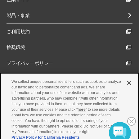
て責任を負う場合でも、その損害はお客様
に現実に生じた直接かつ通常の損害に限ら
れ、お客様の付随的損害、間接損害、特別
製品・事業
損害、将来の損害および逸失利益にかかる
損害については、弊社および弊社の関連会
ご利用規約
社は一切賠償責任を負わないものとしま
す。
推奨環境
お客様が本ソフトウェア等を使用すること
により、第三者との間で著作権、特許権そ
の他の知的財産権の侵害を理由として紛争
プライバシーポリシー
が生じたときは、お客様自身が自らの責任
で当該紛争を解決するものとし、弊社に一
Cookieポリシー
We collect unique personal identifiers such as cookies to analyze
切の請求を行わないものとします。
our traffic and to personalize content and ads. We share
information about your use of our website with our analytics and
第5条 契約解除および終了
アクセシビリティ方針
advertising partners, who may combine it with other information
that you have provided to them or that they have collected from
弊社は、お客様が本契約に定める条項に違
your use of their services. Please click "
here
" to see more details
about how we use cookies and the retention period of each
反したときは、直ちに本契約を解除できる
古物営業法に基づく表示
cookie. You have the right to opt out of our sharing of your
ものとします。
information with our partners. Please click [Do Not Sell or Share
前項に規定する場合で弊社が損害を蒙った
My Personal Information] to exercise your right.
製品・事業のお問合せ
ときには、弊社はお客様に対して損害の賠
Privacy Policy for California Residents