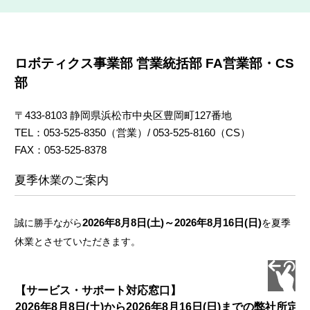
リースを行うことはできません。
お客様は、本ソフトウェアに適用されるあ
らゆる国内，国外の法規（輸出管理に関す
る規則や使用者、使用法、使用地域に関す
ロボティクス事業部 営業統括部 FA営業部・CS
る制約等を含みこれらに限りません）に従
部
うものとします。
上記1~4の他、お客様は、当社が不適切と
判断し、告知する行為を行ってはならない
〒433-8103 静岡県浜松市中央区豊岡町127番地
ものとします。
TEL：053-525-8350（営業）/ 053-525-8160（CS）
FAX：053-525-8378
第３条 本ソフトウェア等の権利
夏季休業のご案内
本ソフトウェア等に関する著作権その他一切の権
利は弊社に帰属するものとし、お客様は本ソフト
ウェア等に関して本契約に基づき明示的に許諾さ
2026年8月8日(土)～2026年8月16日(日)
誠に勝手ながら
を夏季
れた使用権以外の権利を有しないものとします。
休業とさせていただきます。
第４条 責任制限
本ソフトウェア等は現状有姿で提供される
【サービス・サポート対応窓口】
ものであり、弊社は、本ソフトウェア等に
2026年8月8日(土)から2026年8月16日(日)までの弊社所定