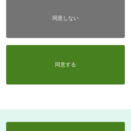
ー」といいます）を本ソフトウェア上から
登録して、ライセンス認証をしていただく
必要がある場合があります。この場合にお
同意しない
いて、ライセンス認証がされない場合に
は、利用可能な本ソフトウェアの機能は一
部に限られ、本契約で許諾される本ソフト
ウェアの使用に関する権利もその範囲に限
られるものとします。
ドングルまたはライセンスキーをご使用さ
れるお客様は、以下の事項について認識
同意する
し、同意するものとします。
(a)ドングルまたはライセンスキー1個につ
き同時に使用できるお客様のコンピュータ
ーは1台です。
(b)ドングル及びライセンスキーは弊社より
お客様に貸与されるものであり、その所有
権は弊社に留保されます。
(c)お客様によるドングルまたはライセンス
キーのご利用およびお取り扱いについて
は、本契約の規定に従うものとします。
(d)不可抗力・盗難等を含むいかなる事由に