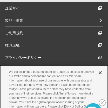
企業サイト
製品・事業
ご利用規約
推奨環境
プライバシーポリシー
Cookieポリシー
We collect unique personal identifiers such as cookies to analyze
our traffic and to personalize content and ads. We share
information about your use of our website with our analytics and
アクセシビリティ方針
advertising partners, who may combine it with other information
that you have provided to them or that they have collected from
your use of their services. Please click "
here
" to see more details
about how we use cookies and the retention period of each
古物営業法に基づく表示
cookie. You have the right to opt out of our sharing of your
information with our partners. Please click [Do Not Sell or Share