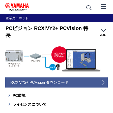
産業用ロボット
PCビジョン RCXiVY2+ PCVision 特
長
MENU
特長
仕様
カタログ
RCXiVY2+ PCVision ダウンロード
PC環境
ライセンスについて