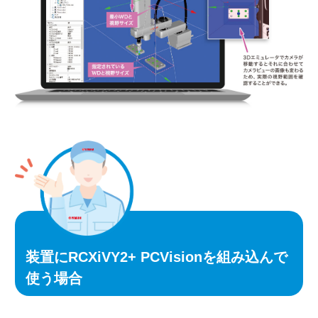
装置にRCXiVY2+ PCVisionを組み込んで
使う場合