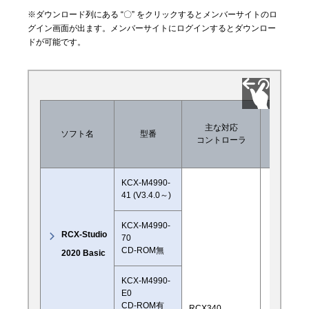
※ダウンロード列にある “〇” をクリックするとメンバーサイトのロ
グイン画面が出ます。メンバーサイトにログインするとダウンロー
ドが可能です。
WEB上
主な対応
での
ソフト名
型番
コントローラ
ダウン
ロード
KCX-M4990-
41 (V3.4.0～)
KCX-M4990-
RCX-Studio
70
CD-ROM無
2020 Basic
KCX-M4990-
E0
CD-ROM有
RCX340、