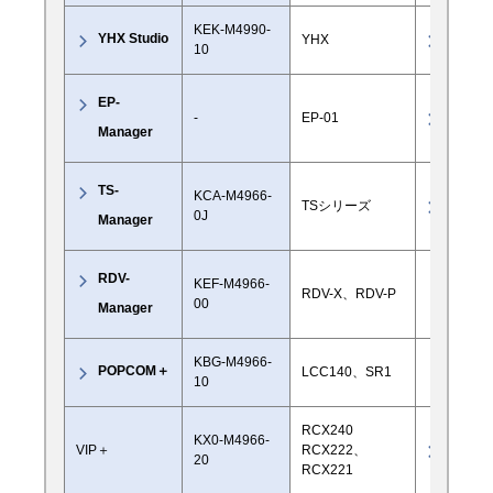
KEK-M4990-
YHX Studio
○
YHX
10
EP-
○
-
EP-01
Manager
TS-
KCA-M4966-
○
TSシリーズ
0J
Manager
RDV-
KEF-M4966-
RDV-X、RDV-P
×
00
Manager
KBG-M4966-
POPCOM＋
LCC140、SR1
×
10
RCX240
KX0-M4966-
○
VIP＋
RCX222、
20
RCX221