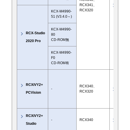
○
RCX341、
RCX320
KCX-M4990-
51 (V3.4.0～)
KCX-M4990-
RCX-Studio
80
CD-ROM無
2020 Pro
KCX-M4990-
F0
CD-ROM有
RCXiVY2+
RCX340、
○
-
RCX320
PCVision
RCXiVY2+
○
-
RCX340
Studio