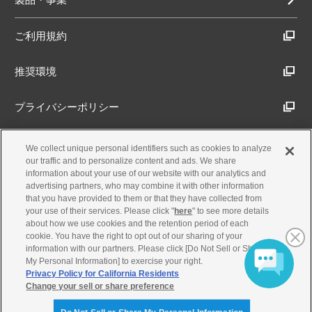
て責任を負う場合でも、その損害はお客様
に現実に生じた直接かつ通常の損害に限ら
れ、お客様の付随的損害、間接損害、特別
ご利用規約
損害、将来の損害および逸失利益にかかる
損害については、弊社および弊社の関連会
推奨環境
社は一切賠償責任を負わないものとしま
す。
プライバシーポリシー
お客様が本ソフトウェア等を使用すること
により、第三者との間で著作権、特許権そ
の他の知的財産権の侵害を理由として紛争
Cookieポリシー
We collect unique personal identifiers such as cookies to analyze
が生じたときは、お客様自身が自らの責任
our traffic and to personalize content and ads. We share
で当該紛争を解決するものとし、弊社に一
information about your use of our website with our analytics and
アクセシビリティ方針
切の請求を行わないものとします。
advertising partners, who may combine it with other information
that you have provided to them or that they have collected from
your use of their services. Please click "
here
" to see more details
第5条 契約解除および終了
about how we use cookies and the retention period of each
古物営業法に基づく表示
cookie. You have the right to opt out of our sharing of your
弊社は、お客様が本契約に定める条項に違
information with our partners. Please click [Do Not Sell or Share
反したときは、直ちに本契約を解除できる
My Personal Information] to exercise your right.
製品・事業のお問合せ
Privacy Policy for California Residents
ものとします。
Change your sell or share preference
前項に規定する場合で弊社が損害を蒙った
© Yamaha Motor Co., Ltd.
ときには、弊社はお客様に対して損害の賠