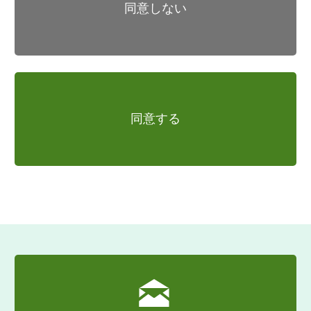
ー」といいます）を本ソフトウェア上から
同意しない
登録して、ライセンス認証をしていただく
必要がある場合があります。この場合にお
いて、ライセンス認証がされない場合に
は、利用可能な本ソフトウェアの機能は一
部に限られ、本契約で許諾される本ソフト
ウェアの使用に関する権利もその範囲に限
られるものとします。
同意する
ドングルまたはライセンスキーをご使用さ
れるお客様は、以下の事項について認識
し、同意するものとします。
(a)ドングルまたはライセンスキー1個につ
き同時に使用できるお客様のコンピュータ
ーは1台です。
(b)ドングル及びライセンスキーは弊社より
お客様に貸与されるものであり、その所有
権は弊社に留保されます。
(c)お客様によるドングルまたはライセンス
キーのご利用およびお取り扱いについて
は、本契約の規定に従うものとします。
(d)不可抗力・盗難等を含むいかなる事由に