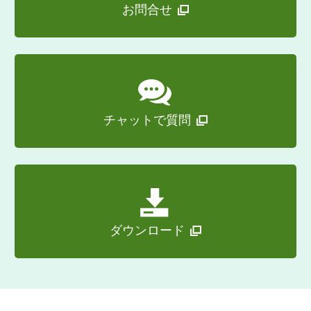
お問合せ
よってもお客様がドングルまたはライセン
スキーを紛失された場合、再交付はいたし
ません。
第２条 使用制限
お客様は、本ソフトウェア、ドングル、ド
ングルドライバー、ライセンスキーを含む
チャットで質問
関連ソフトウェアおよび関連文書（以下総
称して「本ソフトウェア等」といいます）
の全部または一部を改変することはできま
せん。
お客様は、本ソフトウェア等について逆ア
センブル、逆コンパイル等のリバースエン
ジニアリングを行うことはできません。
ダウンロード
お客様は、本ソフトウェア等を本契約に定
める範囲内でのみ使用することができ、本
ソフトウェア等を営利目的含むいかなる目
的でも複製および第三者に対して再配布、
再許諾、販売、貸与、譲渡、開示、または