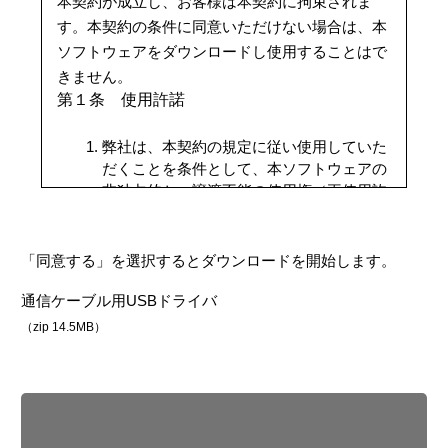
本契約が成立し、お客様は本契約に拘束されま
す。本契約の条件に同意いただけない場合は、本
ソフトウェアをダウンロードし使用することはで
きません。
第１条 使用許諾
弊社は、本契約の規定に従い使用していた
だくことを条件として、本ソフトウェアの
非独占的かつ譲渡不能の使用権（再使用許
諾する権利を含みません）をお客様に許諾
します。
お客様は、本ソフトウェアの利用に必要な
「同意する」を選択するとダウンロードを開始します。
限度で本ソフトウェアをお客様のコンピュ
通信ケーブル用USBドライバ
ーターにダウンロードして使用することが
できます。
（zip 14.5MB）
本ソフトウェアが有するすべての機能をご
利用されるために、弊社が提供する所定の
ハードウェアキー（以下「ドングル」とい
います）をコンピューターに接続するか、
ソフトウェアキー（以下「ライセンスキ