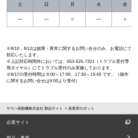
エラー、バグ等の不具合がないこと、本ソ
土
日
月
火
水
フトウェア等が完全に動作すること、お客
様の御利用目的に合致していること、第三
―
―
○
―
○
者の権利を侵害していないことを含め、明
示的であると黙示的であることを問わず、
一切の保証を行わないものとします。
第6条1項及び7項の適用可能性を前提とし
※8/10，8/12は故障・異常に関するお問い合せのみ、お電話にて
て不法行為責任、契約責任その他の責任概
対応いたします。
念の下、本ソフトウェアの使用または本契
※上記対応時間外においては、053-525-7321（トラブル受付専
約の条件に関連して生じた、お客様のあら
用ダイヤル）にてトラブル受付のみ実施しております。
ゆる損害（特別、付随的、間接的、派生的
※8/17の受付時間は 8:00～17:00、17:30～19:45 です。（操作
損害、利益や情報の損失、事業の中断、身
に関するお問い合せは9:00より受付）
体の損傷、プライバシーの喪失、その他一
切の金銭的または非金銭的な損害を含みこ
れらに限りません）およびお客様が第三者
の生命、身体または財産に対して与えたあ
ヤマハ発動機株式会社 製品サイト
産業用ロボット
らゆる損害につき、弊社および弊社の関連
会社は、故意または重過失のある場合を除
企業サイト
き、一切の責任を負いません。
弊社および弊社の関連会社がお客様に対し
製品・事業