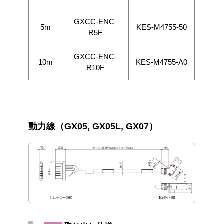
GXCC-ENC-
5m
KES-M4755-50
R5F
GXCC-ENC-
10m
KES-M4755-A0
R10F
動力線（GX05, GX05L, GX07）