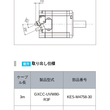
取り出し仕様
前方
ケーブ
製品型式
部品番号
ル長
GXCC-UVW80-
3m
KES-M4758-30
R3F