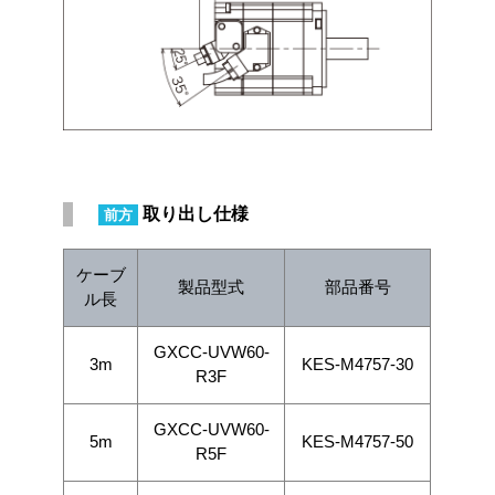
取り出し仕様
前方
ケーブ
製品型式
部品番号
ル長
GXCC-UVW60-
3m
KES-M4757-30
R3F
GXCC-UVW60-
5m
KES-M4757-50
R5F