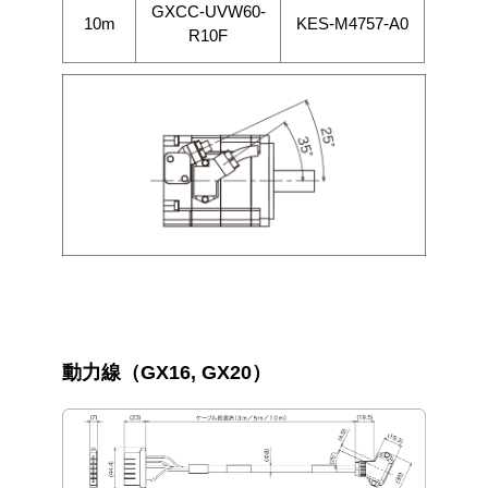
GXCC-UVW60-
10m
KES-M4757-A0
R10F
動力線（GX16, GX20）