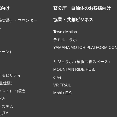
様向け
官公庁・自治体のお客様向け
協業・共創ビジネス
部品実装）・マウンター
ト
Town eMotion
テミル：ラボ
YAMAHA MOTOR PLATFORM CO
ツーン）
リジェラボ（横浜共創スペース）
MOUNTAIN RIDE HUB.
ーモビリティ
αlive
道仕様）
VR TRAIL
ャスト）・鍛造
Mobilit.E.S
グ＆
システム
TM
ER