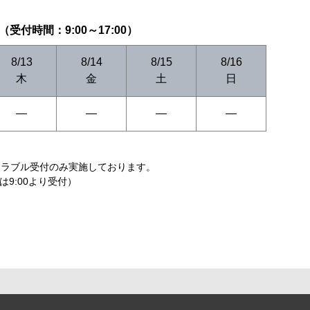
受付時間：9:00～17:00）
8/13
8/14
8/15
8/16
木
金
土
日
―
―
―
―
てトラブル受付のみ実施しております。
せは9:00より受付）