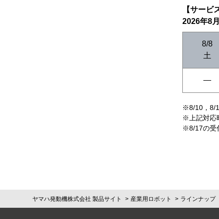
【サービ
2026年8
8/8
土
―
※8/10
※上記対応
※8/17の受
ヤマハ発動機株式会社 製品サイト
産業用ロボット
ラインナップ