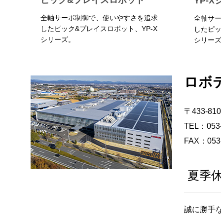
ピック&プレイスロボット
YP-X
全軸サーボ制御で、使いやすさを追求
全軸サ
したピック&プレイスロボット、YP-X
したピッ
シリーズ。
シリーズ
ロボ
〒433-
TEL：053
FAX：053-
夏季
誠に勝手