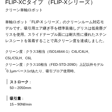
FLIP-XCタイプ （FLIP-Xシリーズ）
クリーン単軸ロボット
単軸ロボット「FLIP-X シリーズ」のクリーンルーム対応モ
デルです。吸引用エア継ぎ手を標準装備しグリスは低発塵グ
リスを使用。スライドテーブル面には耐久性に優れたステン
レスシートを装着することで高クリーン度を達成しました。
クリーン度 : クラス3相当（ISO14644-1）C4L/C4LH、
C5L/C5LH、C6L
クリーン度 : クラス10相当（FED-STD-209D）上記以外モデル
*
0.1µmベース1cfあたり、吸引ブロア使用時。
ストローク
：
50～2050mm
吸引量
：
15～90Nℓ/min