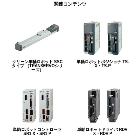
関連コンテンツ
クリーン単軸ロボット SSC
単軸ロボットポジショナ TS-
タイプ （TRANSERVOシリ
X・TS-P
ーズ）
単軸ロボットコントローラ
単軸ロボットドライバ RDV-
SR1-X・SR1-P
X・RDV-P