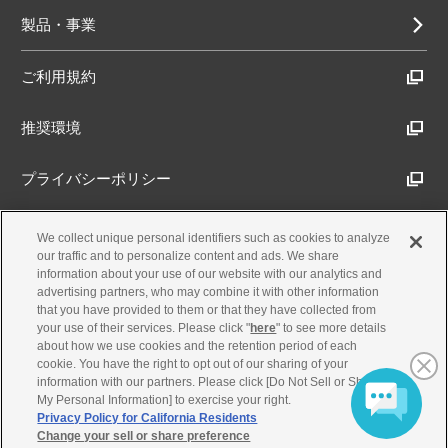
製品・事業
ご利用規約
推奨環境
プライバシーポリシー
Cookieポリシー
We collect unique personal identifiers such as cookies to analyze
our traffic and to personalize content and ads. We share
information about your use of our website with our analytics and
アクセシビリティ方針
advertising partners, who may combine it with other information
that you have provided to them or that they have collected from
your use of their services. Please click "
here
" to see more details
about how we use cookies and the retention period of each
古物営業法に基づく表示
cookie. You have the right to opt out of our sharing of your
information with our partners. Please click [Do Not Sell or Share
My Personal Information] to exercise your right.
製品・事業のお問合せ
Privacy Policy for California Residents
Change your sell or share preference