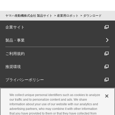
ヤマハ発動機株式会社 製品サイト
産業用ロボット
ダウンロード
企業サイト
製品・事業
ご利用規約
推奨環境
プライバシーポリシー
Cookieポリシー
We collect unique personal identifiers such as cookies to analyze
our traffic and to personalize content and ads. We share
information about your use of our website with our analytics and
アクセシビリティ方針
advertising partners, who may combine it with other information
that you have provided to them or that they have collected from