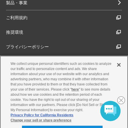
製品・事業
ご利用規約
推奨環境
プライバシーポリシー
Cookieポリシー
We collect unique personal identifiers such as cookies to analyze
our traffic and to personalize content and ads. We share
information about your use of our website with our analytics and
アクセシビリティ方針
advertising partners, who may combine it with other information
that you have provided to them or that they have collected from
your use of their services. Please click "
here
" to see more details
about how we use cookies and the retention period of each
古物営業法に基づく表示
cookie. You have the right to opt out of our sharing of your
information with our partners. Please click [Do Not Sell or Share
My Personal Information] to exercise your right.
製品・事業のお問合せ
Privacy Policy for California Residents
Change your sell or share preference