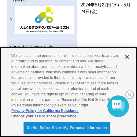
2024年5月22日(水)～5月
24日(金)
2024 大阪どてらい市
（日本）
We collect unique personal identifiers such as cookies to analyze
2024年5月16日(木)～5月
our traffic and to personalize content and ads. We share
18日(土)
information about your use of our website with our analytics and
advertising partners, who may combine it with other information
that you have provided to them or that they have collected from
your use of their services. Please click "
here
" to see more details
about how we use cookies and the retention period of each
cookie. You have the right to opt out of our sharing of your
information with our partners. Please click [Do Not Sell or Share
METALTECH 2024
My Personal Information] to exercise your right.
（マレーシア）
2024年5月15日(水)～5月
Privacy Policy for California Residents
18日(日)
Change your sell or share preference
Do Not Sell or Share My Personal Information