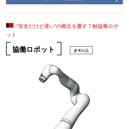
“安全だけど遅い”の概念を覆す７軸協働ロボ
ット
協働ロボット
参考出品