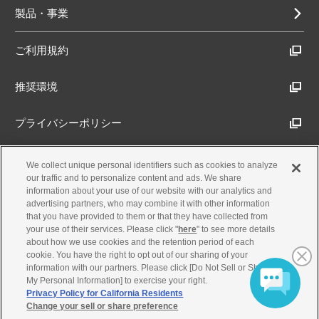
製品・事業
ご利用規約
推奨環境
プライバシーポリシー
Cookieポリシー
We collect unique personal identifiers such as cookies to analyze
our traffic and to personalize content and ads. We share
information about your use of our website with our analytics and
アクセシビリティ方針
advertising partners, who may combine it with other information
that you have provided to them or that they have collected from
your use of their services. Please click "
here
" to see more details
about how we use cookies and the retention period of each
古物営業法に基づく表示
cookie. You have the right to opt out of our sharing of your
information with our partners. Please click [Do Not Sell or Share
My Personal Information] to exercise your right.
製品・事業のお問合せ
Privacy Policy for California Residents
Change your sell or share preference