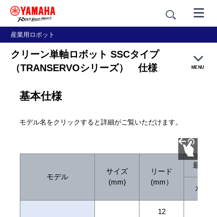
産業用ロボット
クリーン単軸ロボット SSCタイプ
（TRANSERVOシリーズ） 仕様
MENU
基本仕様
特長
モデル名をクリックすると詳細がご覧いただけます。
仕様
カタログ
最大可搬
サイズ
リード
モデル
(mm)
(mm）
水平
12
2