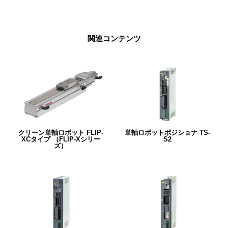
関連コンテンツ
クリーン単軸ロボット FLIP-
単軸ロボットポジショナ TS-
XCタイプ （FLIP-Xシリー
S2
ズ）