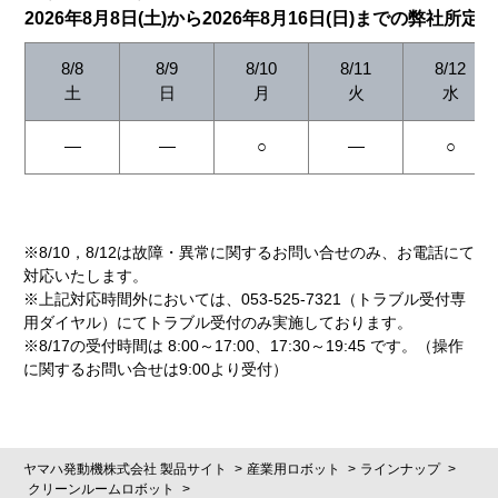
2026年8月8日(土)から2026年8月16日(日)までの弊社所定
8/8
8/9
8/10
8/11
8/12
土
日
月
火
水
―
―
○
―
○
※8/10，8/12は故障・異常に関するお問い合せのみ、お電話にて
対応いたします。
※上記対応時間外においては、053-525-7321（トラブル受付専
用ダイヤル）にてトラブル受付のみ実施しております。
※8/17の受付時間は 8:00～17:00、17:30～19:45 です。（操作
に関するお問い合せは9:00より受付）
ヤマハ発動機株式会社 製品サイト
産業用ロボット
ラインナップ
クリーンルームロボット