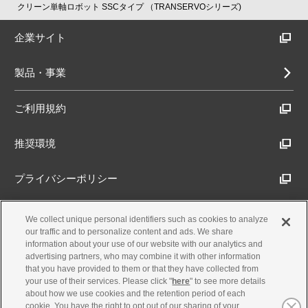
クリーン単軸ロボット SSCタイプ （TRANSERVOシリーズ)
企業サイト
製品・事業
ご利用規約
推奨環境
プライバシーポリシー
Cookieポリシー
We collect unique personal identifiers such as cookies to analyze
our traffic and to personalize content and ads. We share
information about your use of our website with our analytics and
アクセシビリティ方針
advertising partners, who may combine it with other information
that you have provided to them or that they have collected from
your use of their services. Please click "
here
" to see more details
about how we use cookies and the retention period of each
古物営業法に基づく表示
cookie. You have the right to opt out of our sharing of your