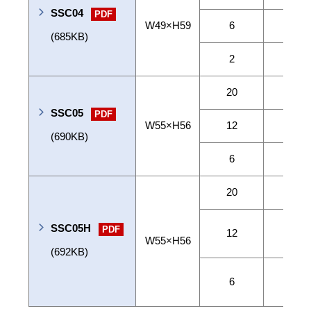
SSC04
PDF
W49×H59
6
4
(685KB)
2
6
20
4
SSC05
PDF
W55×H56
12
6
(690KB)
6
10
20
6
SSC05H
PDF
12
8
W55×H56
(692KB)
6
12