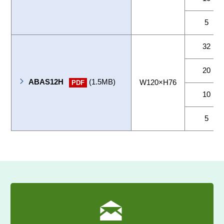
5
32
20
ABAS12H
(1.5MB)
W120×H76
PDF
10
5