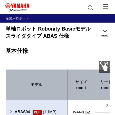
産業用ロボット
単軸ロボット Robonity Basicモデル
スライダタイプ ABAS 仕様
MENU
基本仕様
特長
仕様
カタログ
サイズ
リード
モデル
（mm）
（mm）
12
ABAS04
(1.1MB)
Ｗ44×H52
PDF