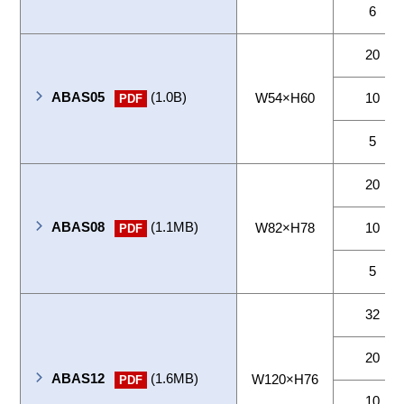
6
20
ABAS05
(1.0B)
W54×H60
10
PDF
5
20
ABAS08
(1.1MB)
W82×H78
10
PDF
5
32
20
ABAS12
(1.6MB)
W120×H76
PDF
10