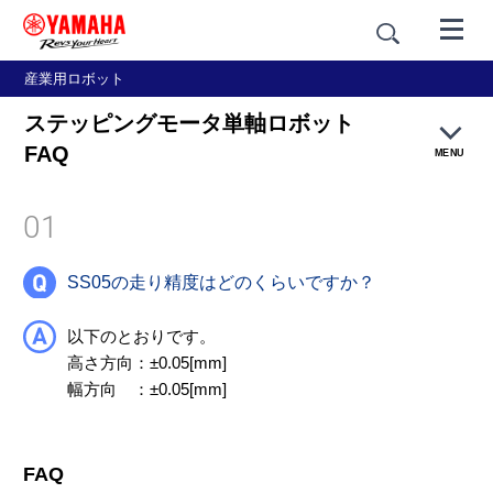
産業用ロボット
ステッピングモータ単軸ロボット
FAQ
MENU
01
ロボットトレーニング
SS05の走り精度はどのくらいですか？
FAQ
以下のとおりです。
修理・保守
高さ方向：±0.05[mm]
幅方向 ：±0.05[mm]
販売終了モデルと修理対応期限
製品保証
FAQ